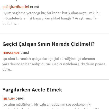
DEĞİŞİM YÖNETİMİ
DERGI
Uyum sağlama yeteneği hiç bu kadar kritik olmamıştı. Peki bu
mücadeleyle en iyi başa çıkan şirket hangisi? Araştırmacılar
bunun c...
Geçici Çalışan Sınırı Nerede Çizilmeli?
PERAKENDE
DERGI
İşe alım kurumları çalışanları geçici süreliğine işe almanın
yararlarından bahsedip durur. Geçici istihdam şirketlerin piyasa
duru...
Yargılarken Acele Etmek
İŞE ALIM
DERGI
İşe alım müdürleri, bir çalışan adayının sosyoekonomik