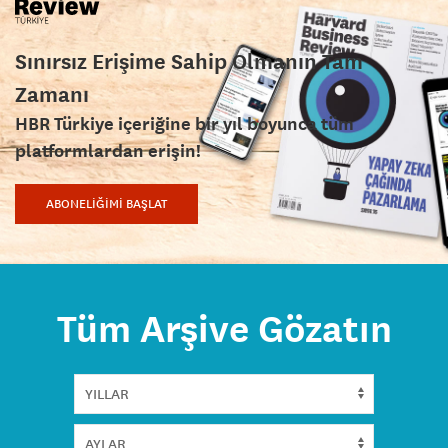
Sınırsız Erişime Sahip Olmanın Tam
Zamanı
HBR Türkiye içeriğine bir yıl boyunca tüm
platformlardan erişin!
ABONELİĞİMİ BAŞLAT
Tüm Arşive Gözatın