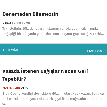
Denemeden Bilemezsin
DERGI
Serdar Turan
Teknolojinin, tüketici davranışlarının ve rekabetin ışık hızında
değiştiği bir dünyada yenilikleri nasıl hayata geçireceğiz? Farkl...
Yeni Fikir
MART 2020
Kasada İstenen Bağışlar Neden Geri
Tepebilir?
MÜŞTERİLER
DERGI
Efua Obeng kendini derneklere düzenli olarak çek yazan, fedakar
biri olarak tanımlıyor. Fakat birkaç yıl önce mağazalarda ödeme
ya...