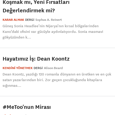
Koşmak mı, Yeni Fırsatları
Değerlendirmek mi?
KARAR ALMAK
DERGI
Sophus A. ReInert
Güneş Sonia Headlee’nin Nijerya’nın kırsal bölgelerinden
Kano’daki ofisini var gücüyle aydınlatıyordu. Sonia masmavi
gökyüzünden k...
Hayatımız İş: Dean Koontz
KENDİNİ YÖNETMEK
DERGI
Alison Beard
Dean Koontz, yazdığı 120 romanla dünyanın en üretken ve en çok
satan yazarlarından biri. Zor geçen çocukluğunda kitaplara
sığınmas...
#MeToo'nun Mirası