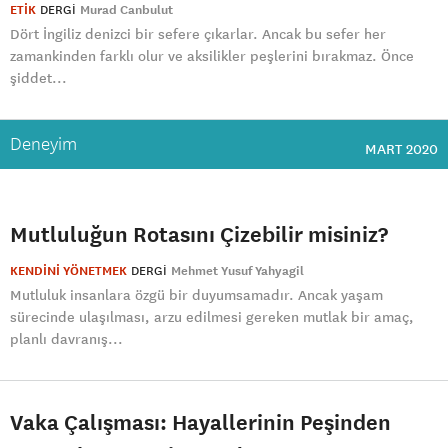
ETİK
DERGI
Murad Canbulut
Dört İngiliz denizci bir sefere çıkarlar. Ancak bu sefer her
zamankinden farklı olur ve aksilikler peşlerini bırakmaz. Önce
şiddet...
Deneyim
MART 2020
Mutluluğun Rotasını Çizebilir misiniz?
KENDİNİ YÖNETMEK
DERGI
Mehmet Yusuf Yahyagil
Mutluluk insanlara özgü bir duyumsamadır. Ancak yaşam
sürecinde ulaşılması, arzu edilmesi gereken mutlak bir amaç,
planlı davranış...
Vaka Çalışması: Hayallerinin Peşinden