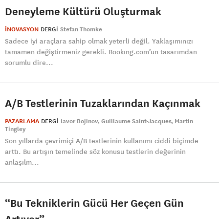
Deneyleme Kültürü Oluşturmak
İNOVASYON
DERGI
Stefan Thomke
Sadece iyi araçlara sahip olmak yeterli değil. Yaklaşımınızı
tamamen değiştirmeniz gerekli. Bookıng.com’un tasarımdan
sorumlu dire...
A/B Testlerinin Tuzaklarından Kaçınmak
PAZARLAMA
DERGI
Iavor Bojinov
Guillaume Saint-Jacques
Martin
Tingley
Son yıllarda çevrimiçi A/B testlerinin kullanımı ciddi biçimde
arttı. Bu artışın temelinde söz konusu testlerin değerinin
anlaşılm...
“Bu Tekniklerin Gücü Her Geçen Gün
Artıyor”