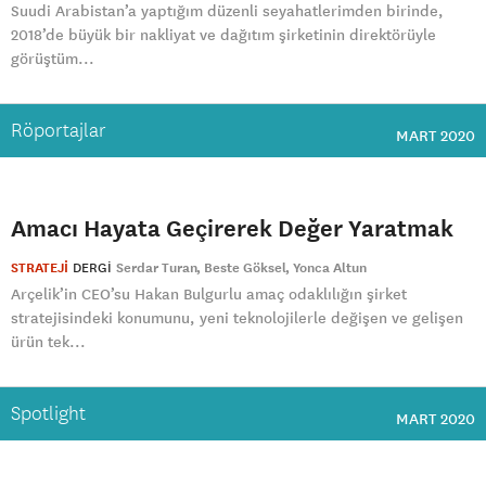
Suudi Arabistan’a yaptığım düzenli seyahatlerimden birinde,
2018’de büyük bir nakliyat ve dağıtım şirketinin direktörüyle
görüştüm...
Röportajlar
MART 2020
Amacı Hayata Geçirerek Değer Yaratmak
STRATEJİ
DERGI
Serdar Turan
Beste Göksel
Yonca Altun
Arçelik’in CEO’su Hakan Bulgurlu amaç odaklılığın şirket
stratejisindeki konumunu, yeni teknolojilerle değişen ve gelişen
ürün tek...
Spotlight
MART 2020