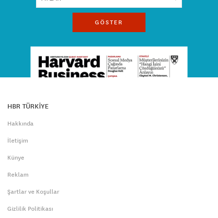
GÖSTER
HBR TÜRKİYE
Hakkında
İletişim
Künye
Reklam
Şartlar ve Koşullar
Gizlilik Politikası