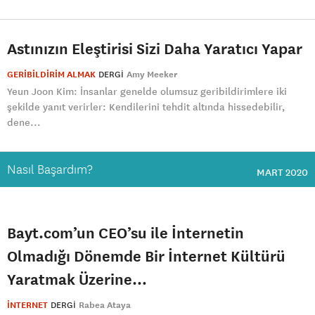
Astınızın Eleştirisi Sizi Daha Yaratıcı Yapar
GERİBİLDİRİM ALMAK
DERGI
Amy Meeker
Yeun Joon Kim: İnsanlar genelde olumsuz geribildirimlere iki
şekilde yanıt verirler: Kendilerini tehdit altında hissedebilir,
dene...
Nasıl Başardım?
MART 2020
Bayt.com’un CEO’su ile İnternetin
Olmadığı Dönemde Bir İnternet Kültürü
Yaratmak Üzerine…
İNTERNET
DERGI
Rabea Ataya