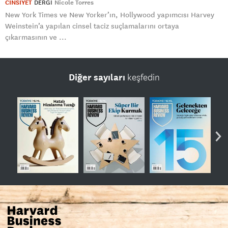
CİNSİYET
DERGI
Nicole Torres
New York Times ve New Yorker’ın, Hollywood yapımcısı Harvey
Weinstein’a yapılan cinsel taciz suçlamalarını ortaya
çıkarmasının ve ...
Diğer sayıları
keşfedin
›