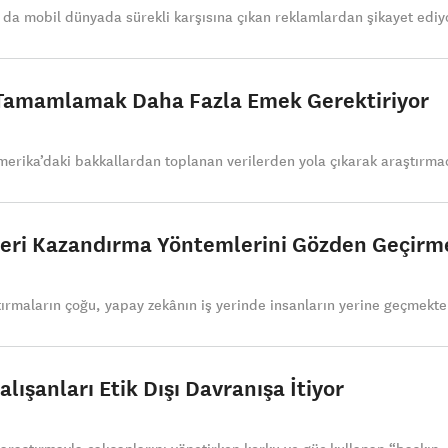
 da mobil dünyada sürekli karşısına çıkan reklamlardan şikayet ediyo
i Tamamlamak Daha Fazla Emek Gerektiriyor
rika’daki bakkallardan toplanan verilerden yola çıkarak araştırmacıl
ceri Kazandırma Yöntemlerini Gözden Geçirme
ırmaların çoğu, yapay zekânın iş yerinde insanların yerine geçmekte
alışanları Etik Dışı Davranışa İtiyor