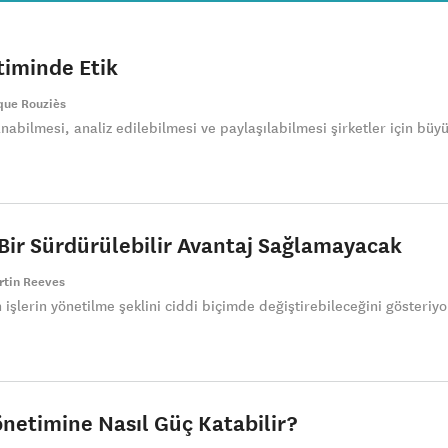
etiminde Etik
que Rouziès
nabilmesi, analiz edilebilmesi ve paylaşılabilmesi şirketler için büy
 Bir Sürdürülebilir Avantaj Sağlamayacak
rtin Reeves
 işlerin yönetilme şeklini ciddi biçimde değiştirebileceğini gösteriyo
netimine Nasıl Güç Katabilir?