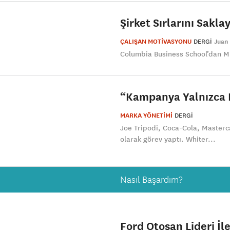
Şirket Sırlarını Sakl
ÇALIŞAN MOTİVASYONU
DERGI
Juan
Columbia Business School’dan Mic
“Kampanya Yalnızca 
MARKA YÖNETİMİ
DERGI
Joe Tripodi, Coca-Cola, Masterc
olarak görev yaptı. Whiter...
Nasıl Başardım?
Ford Otosan Lideri İl