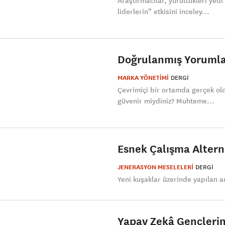
Araştırmacılar, yürüttükleri yedi
liderlerin” etkisini inceley...
Doğrulanmış Yorumlar
MARKA YÖNETİMİ
DERGI
Çevrimiçi bir ortamda gerçek ol
güvenir miydiniz? Muhteme...
Esnek Çalışma Alternat
JENERASYON MESELELERİ
DERGI
Yeni kuşaklar üzerinde yapılan a
Yapay Zekâ Gençlerin