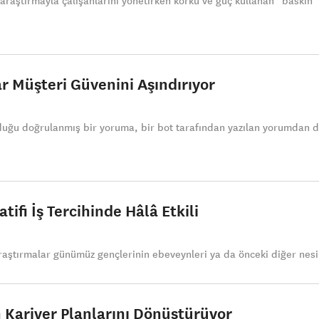
 araştırmayla çalışanlarını yönetirken korku ve güç kullanan “baskın
 Müşteri Güvenini Aşındırıyor
duğu doğrulanmış bir yoruma, bir bot tarafından yazılan yorumdan 
ifi İş Tercihinde Hâlâ Etkili
raştırmalar günümüz gençlerinin ebeveynleri ya da önceki diğer nesi
 Kariyer Planlarını Dönüştürüyor