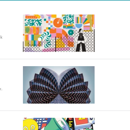
ük
r.