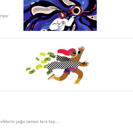
riyer
viklerin çoğu zaman ters tep...