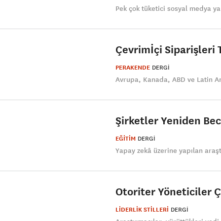
Pek çok tüketici sosyal medya ya
Çevrimİçi Siparişler
PERAKENDE
DERGI
Avrupa, Kanada, ABD ve Latin Ame
Şirketler Yeniden Be
EĞİTİM
DERGI
Yapay zekâ üzerine yapılan araşt
Otoriter Yöneticiler Ç
LİDERLİK STİLLERİ
DERGI