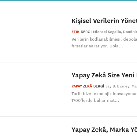
Kişisel Verilerin Yön
ETİK
DERGI
Michael Segalla
Domini
Verilerin kodlanabilmesi, depola
fırsatlar yaratıyor. Dola...
Yapay Zekâ Size Yeni
YAPAY ZEKÂ
DERGI
Jay B. Barney
Ma
Tarih bize teknolojik inovasyonun
1700’lerde buhar mot...
Yapay Zekâ, Marka Yö