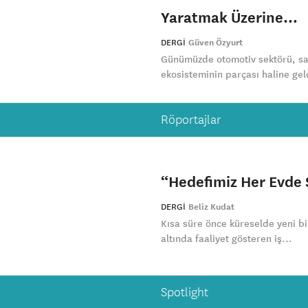
Yaratmak Üzerine…
DERGI
Güven Özyurt
Günümüzde otomotiv sektörü, sad
ekosisteminin parçası haline geld
Röportajlar
“Hedefimiz Her Evde 
DERGI
Beliz Kudat
Kısa süre önce küreselde yeni b
altında faaliyet gösteren iş...
Spotlight