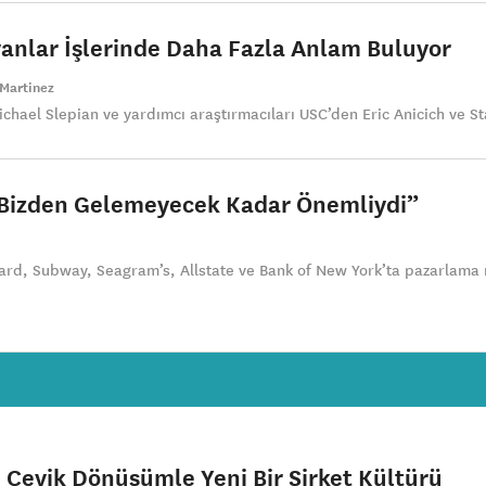
ayanlar İşlerinde Daha Fazla Anlam Buluyor
 Martinez
hael Slepian ve yardımcı araştırmacıları USC’den Eric Anicich ve Sta
Bizden Gelemeyecek Kadar Önemliydi”
ard, Subway, Seagram’s, Allstate ve Bank of New York’ta pazarlam
e Çevik Dönüşümle Yeni Bir Şirket Kültürü