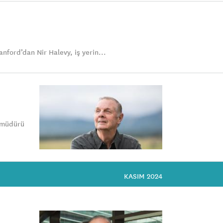
nford’dan Nir Halevy, iş yerin...
a müdürü
KASIM 2024