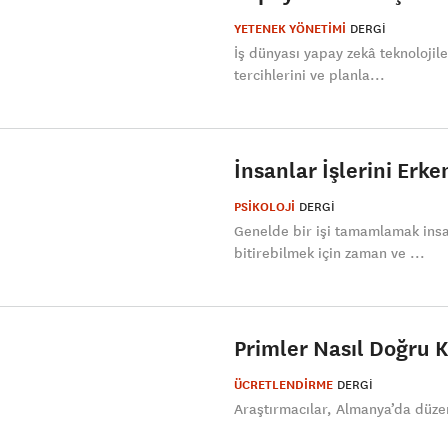
YETENEK YÖNETİMİ
DERGI
İş dünyası yapay zekâ teknolojile
tercihlerini ve planla...
İnsanlar İşlerini Erk
PSİKOLOJİ
DERGI
Genelde bir işi tamamlamak insan
bitirebilmek için zaman ve ...
Primler Nasıl Doğru K
ÜCRETLENDİRME
DERGI
Araştırmacılar, Almanya’da düzen