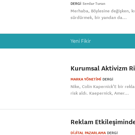
DERGI
Serdar Turan
Merhaba, Böylesine değişken, kı
sürdürmek, bir yandan da...
Yeni Fikir
Kurumsal Aktivizm Ri
MARKA YÖNETİMİ
DERGI
Nike, Colin Kapernick’E bir rek
risk aldı. Kaepernick, Amer...
Reklam Etkileşiminde 
DİJİTAL PAZARLAMA
DERGI