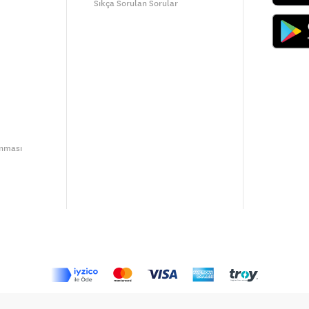
Sıkça Sorulan Sorular
unması