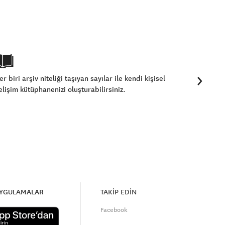
›
er biri arşiv niteliği taşıyan sayılar ile kendi kişisel
elişim kütüphanenizi oluşturabilirsiniz.
UYGULAMALAR
TAKİP EDİN
Facebook