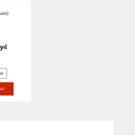
kale)
yıl
al
LAT