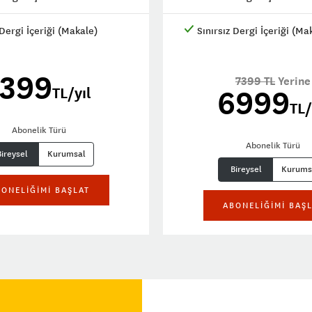
 Dergi İçeriği (Makale)
Sınırsız Dergi İçeriği (Ma
1399
7399 TL
Yerine
TL/yıl
6999
TL/
Abonelik Türü
Abonelik Türü
Bireysel
Kurumsal
Bireysel
Kurums
ONELİĞİMİ BAŞLAT
ABONELİĞİMİ BAŞ