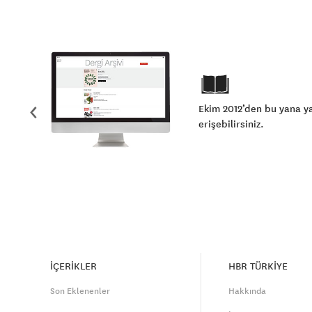
‹
Ekim 2012’den bu yana y
erişebilirsiniz.
İÇERİKLER
HBR TÜRKİYE
Son Eklenenler
Hakkında