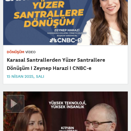
DÖNÜŞÜM
VİDEO
Karasal Santrallerden Yüzer Santrallere
Dönüşüm I Zeynep Harazi I CNBC-e
15 NISAN 2025, SALI