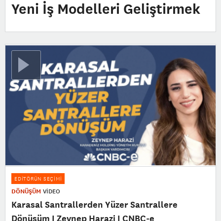
Yeni İş Modelleri Geliştirmek
EDİTÖRÜN SEÇİMİ
DÖNÜŞÜM
VİDEO
Karasal Santrallerden Yüzer Santrallere
Dönüşüm I Zeynep Harazi I CNBC-e