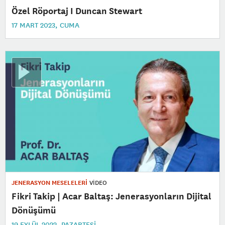
Özel Röportaj I Duncan Stewart
17 MART 2023, CUMA
JENERASYON MESELELERİ
VİDEO
Fikri Takip | Acar Baltaş: Jenerasyonların Dijital
Dönüşümü
19 EYLÜL 2022, PAZARTESI