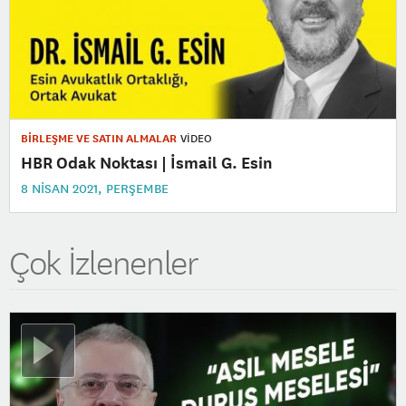
BİRLEŞME VE SATIN ALMALAR
VİDEO
HBR Odak Noktası | İsmail G. Esin
8 NISAN 2021, PERŞEMBE
Çok İzlenenler