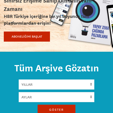
Sınırsız Erişime Sahip Olmanın Tam
Zamanı
HBR Türkiye içeriğine bir yıl boyunca tüm
platformlardan erişin!
ABONELİĞİMİ BAŞLAT
Tüm Arşive Gözatın
GÖSTER