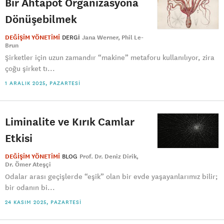
Bir Ahtapot Organizasyona
Dönüşebilmek
DEĞİŞİM YÖNETİMİ
DERGI
Jana Werner, Phil Le-
Brun
Şirketler için uzun zamandır “makine” metaforu kullanılıyor, zira
çoğu şirket tı...
1 ARALIK 2025, PAZARTESI
Liminalite ve Kırık Camlar
Etkisi
DEĞİŞİM YÖNETİMİ
BLOG
Prof. Dr. Deniz Dirik
Dr. Ömer Ateşçi
Odalar arası geçişlerde “eşik” olan bir evde yaşayanlarımız bilir;
bir odanın bi...
24 KASIM 2025, PAZARTESI