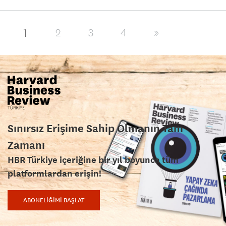
1
2
3
4
»
Sınırsız Erişime Sahip Olmanın Tam
Zamanı
HBR Türkiye içeriğine bir yıl boyunca tüm
platformlardan erişin!
ABONELİĞİMİ BAŞLAT