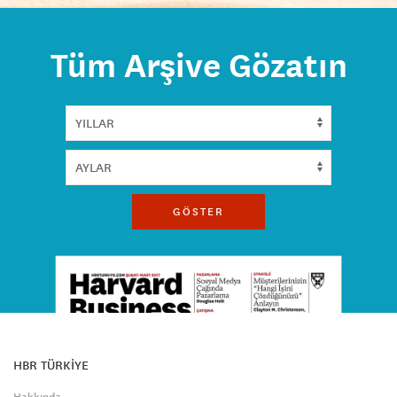
Tüm Arşive Gözatın
GÖSTER
HBR TÜRKİYE
Hakkında