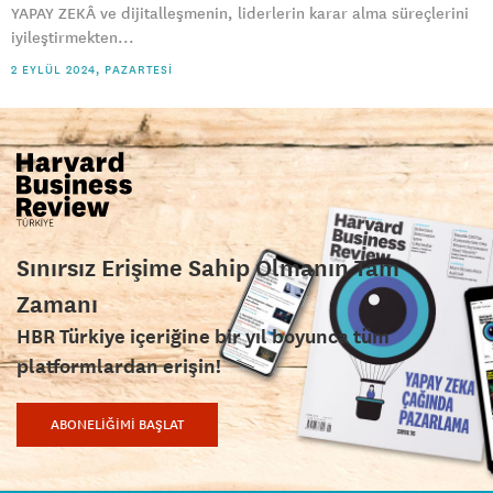
YAPAY ZEKÂ ve dijitalleşmenin, liderlerin karar alma süreçlerini
iyileştirmekten...
2 EYLÜL 2024, PAZARTESI
Sınırsız Erişime Sahip Olmanın Tam
Zamanı
HBR Türkiye içeriğine bir yıl boyunca tüm
platformlardan erişin!
ABONELİĞİMİ BAŞLAT