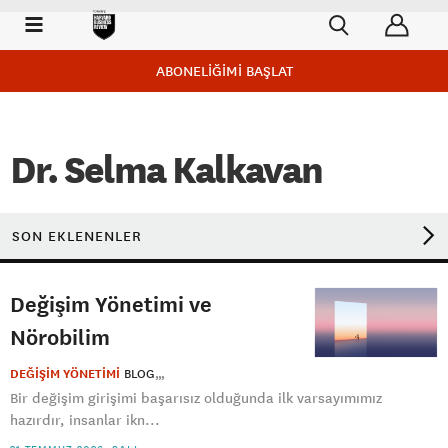
ABONELİĞİMİ BAŞLAT
Dr. Selma Kalkavan
SON EKLENENLER
Değişim Yönetimi ve
Nörobilim
DEĞİŞİM YÖNETİMİ
BLOG
Bir değişim girişimi başarısız olduğunda ilk varsayımımız
hazırdır, insanlar ikn...