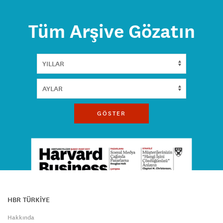
Tüm Arşive Gözatın
GÖSTER
HBR TÜRKİYE
Hakkında