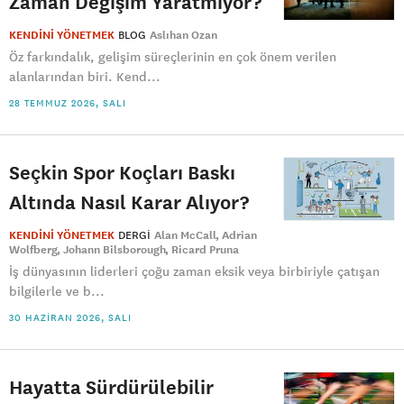
Zaman Değişim Yaratmıyor?
KENDİNİ YÖNETMEK
BLOG
Aslıhan Ozan
Öz farkındalık, gelişim süreçlerinin en çok önem verilen
alanlarından biri. Kend...
28 TEMMUZ 2026, SALI
Seçkin Spor Koçları Baskı
Altında Nasıl Karar Alıyor?
KENDİNİ YÖNETMEK
DERGI
Alan McCall
Adrian
Wolfberg
Johann Bilsborough
Ricard Pruna
İş dünyasının liderleri çoğu zaman eksik veya birbiriyle çatışan
bilgilerle ve b...
30 HAZIRAN 2026, SALI
Hayatta Sürdürülebilir