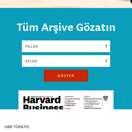
Tüm Arşive Gözatın
GÖSTER
HBR TÜRKİYE