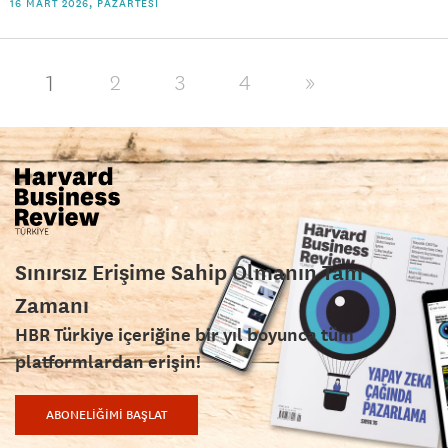
16 MART 2026, PAZARTESI
1
2
3
4
»
Sınırsız Erişime Sahip Olmanın Tam
Zamanı
HBR Türkiye içeriğine bir yıl boyunca tüm
platformlardan erişin!
ABONELİĞİMİ BAŞLAT