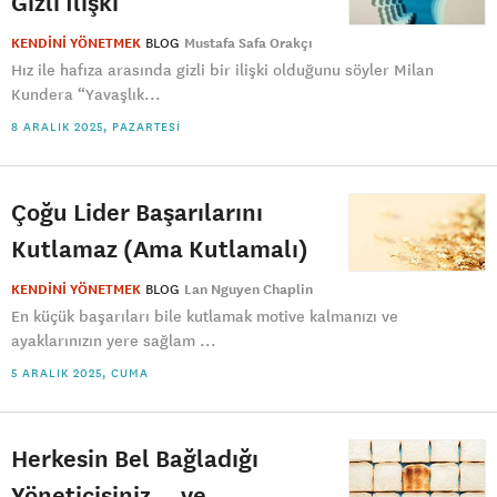
Gizli İlişki
KENDİNİ YÖNETMEK
BLOG
Mustafa Safa Orakçı
Hız ile hafıza arasında gizli bir ilişki olduğunu söyler Milan
Kundera “Yavaşlık...
8 ARALIK 2025, PAZARTESI
Çoğu Lider Başarılarını
Kutlamaz (Ama Kutlamalı)
KENDİNİ YÖNETMEK
BLOG
Lan Nguyen Chaplin
En küçük başarıları bile kutlamak motive kalmanızı ve
ayaklarınızın yere sağlam ...
5 ARALIK 2025, CUMA
Herkesin Bel Bağladığı
Yöneticisiniz… ve