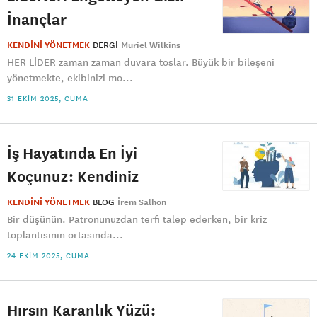
İnançlar
KENDİNİ YÖNETMEK
DERGI
Muriel Wilkins
HER LİDER zaman zaman duvara toslar. Büyük bir bileşeni
yönetmekte, ekibinizi mo...
31 EKIM 2025, CUMA
İş Hayatında En İyi
Koçunuz: Kendiniz
KENDİNİ YÖNETMEK
BLOG
İrem Salhon
Bir düşünün. Patronunuzdan terfi talep ederken, bir kriz
toplantısının ortasında...
24 EKIM 2025, CUMA
Hırsın Karanlık Yüzü: