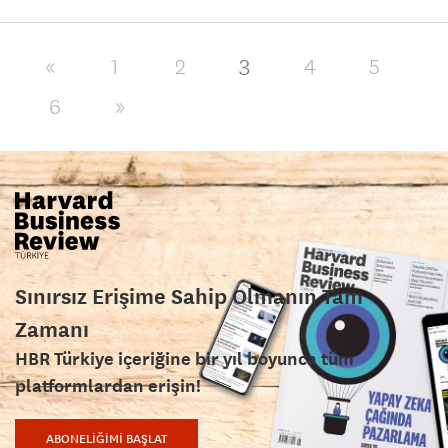
3
«
1
2
4
5
6
»
Sınırsız Erişime Sahip Olmanın Tam
Zamanı
HBR Türkiye içeriğine bir yıl boyunca tüm
platformlardan erişin!
ABONELİĞİMİ BAŞLAT