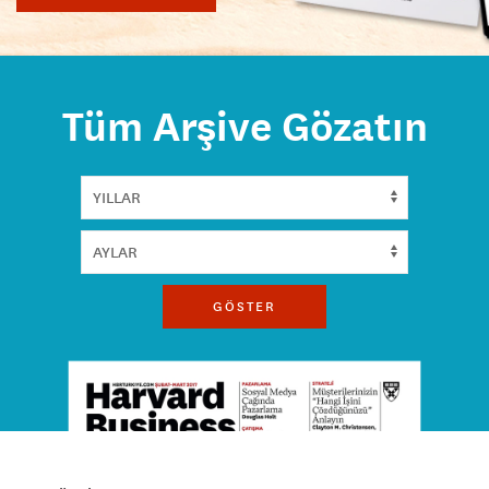
Tüm Arşive Gözatın
GÖSTER