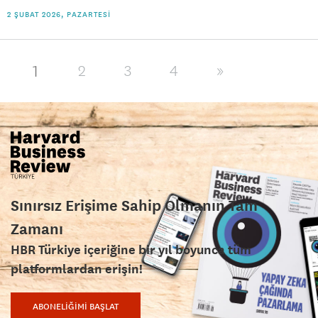
2 ŞUBAT 2026, PAZARTESI
1
2
3
4
»
Sınırsız Erişime Sahip Olmanın Tam
Zamanı
HBR Türkiye içeriğine bir yıl boyunca tüm
platformlardan erişin!
ABONELİĞİMİ BAŞLAT