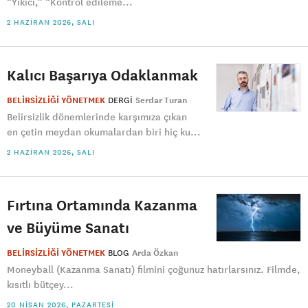
“Yıkıcı,” “Kontrol edileme...
2 HAZIRAN 2026, SALI
Kalıcı Başarıya Odaklanmak
BELİRSİZLİĞİ YÖNETMEK
DERGI
Serdar Turan
Belirsizlik dönemlerinde karşımıza çıkan
en çetin meydan okumalardan biri hiç ku...
2 HAZIRAN 2026, SALI
Fırtına Ortamında Kazanma
ve Büyüme Sanatı
BELİRSİZLİĞİ YÖNETMEK
BLOG
Arda Özkan
Moneyball (Kazanma Sanatı) filmini çoğunuz hatırlarsınız. Filmde,
kısıtlı bütçey...
20 NISAN 2026, PAZARTESI