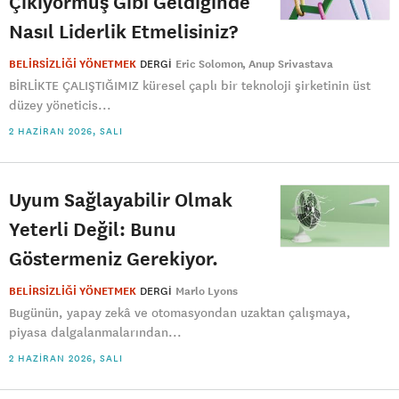
Çıkıyormuş Gibi Geldiğinde
Nasıl Liderlik Etmelisiniz?
BELİRSİZLİĞİ YÖNETMEK
DERGI
Eric Solomon
Anup Srivastava
BİRLİKTE ÇALIŞTIĞIMIZ küresel çaplı bir teknoloji şirketinin üst
düzey yöneticis...
2 HAZIRAN 2026, SALI
Uyum Sağlayabilir Olmak
Yeterli Değil: Bunu
Göstermeniz Gerekiyor.
BELİRSİZLİĞİ YÖNETMEK
DERGI
Marlo Lyons
Bugünün, yapay zekâ ve otomasyondan uzaktan çalışmaya,
piyasa dalgalanmalarından...
2 HAZIRAN 2026, SALI