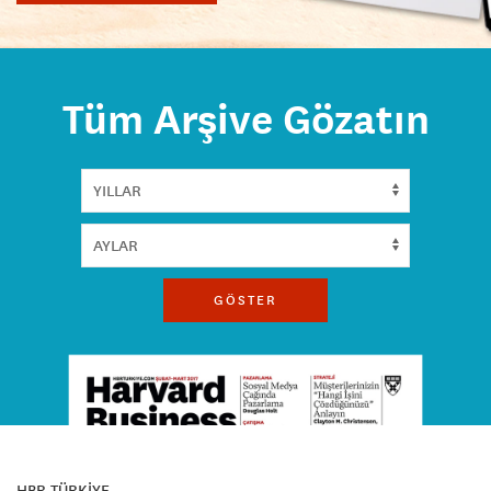
Tüm Arşive Gözatın
GÖSTER
HBR TÜRKİYE