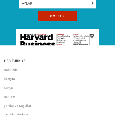
GÖSTER
HBR TÜRKİYE
Hakkında
İletişim
Künye
Reklam
Şartlar ve Koşullar
Gizlilik Politikası