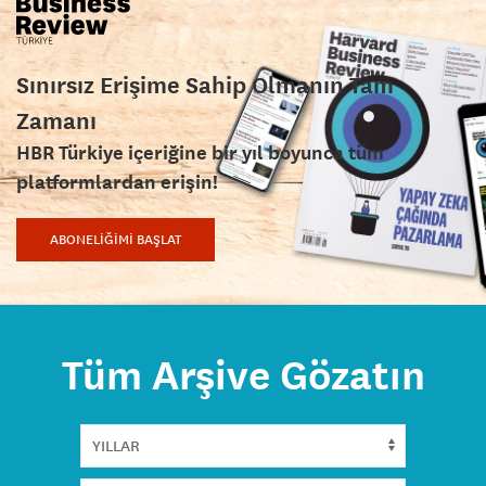
Sınırsız Erişime Sahip Olmanın Tam
Zamanı
HBR Türkiye içeriğine bir yıl boyunca tüm
platformlardan erişin!
ABONELİĞİMİ BAŞLAT
Tüm Arşive Gözatın