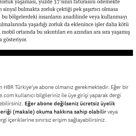
 zorluk yaşaması, yüzde 37’sinin faturasını ödemekte
 sinyal bulmakta zorluk çektiği pek şaşırtıcı olmasa
a bu bölgelerdeki insanların anadilinde veya kullanmayı
 bulmalarında yaşadığı zorluk da eklenince işler daha kötü
k, mobil ortamda bu sıkıntıları en azından ara sıra yaşamış
a gösteriyor.
çin HBR Türkiye'ye abone olmanız gerekmektedir. Eğer bir
.com kullanıcı bilgileriniz ile üye girişi yaparak dergi
bilirsiniz.
Eğer abone değilseniz ücretsiz üyelik
çeriği (makale) okuma hakkına sahip olabilir
veya
gi içeriklerine sınırsız erişim sağlayabilirsiniz.