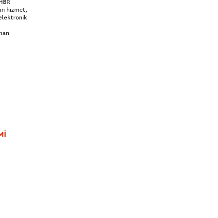
 HBR
an hizmet,
elektronik
aman
Mİ