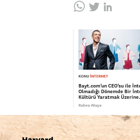
KONU
İNTERNET
Bayt.com’un CEO’su ile İnt
Olmadığı Dönemde Bir İnt
Kültürü Yaratmak Üzerin
Rabea Ataya