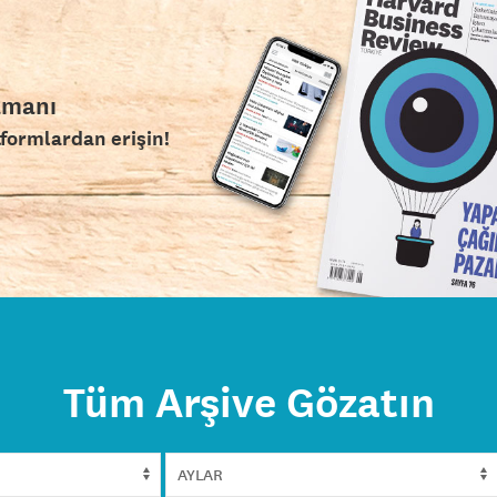
amanı
tformlardan erişin!
Tüm Arşive Gözatın