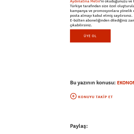
Aydınlatma Metni
’ni okuduğunuzu ve
Türkiye tarafından size özel oluşturul
kampanya ve promosyonlara yönelik 
posta almayı kabul etmiş sayılırsınız.
E-bülten aboneliğinden dilediğiniz z
çıkabilirsiniz.
ÜYE OL
Bu yazının konusu:
EKONO
KONUYU TAKIP ET
Paylaş: