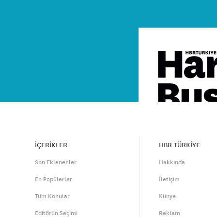
İÇERİKLER
HBR TÜRKİYE
Son Eklenenler
Hakkında
En Popülerler
İletişim
Tüm Konular
Künye
Editörün Seçimi
Reklam