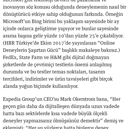
inovasyon söz konusu olduğunda deneylemenin nasıl bir
dönüştürücü etkiye sahip olduğunun farkında. Örneğin
Microsoft’un Bing birimi bu yaklaşım sayesinde bir ay
içinde onlarca geliştirme yapıyor ve bunlar sayesinde
arama başına gelir yüzde 10’dan yüzde 25’e çıkabiliyor.
(HBR Türkiye’de Ekim 2017’de yayınlanan “Online
Deneylerin Şaşırtan Gücü” başlıklı makaleye bakınız.)
FedEx, State Farm ve H&M gibi dijital doğmayan
şirketlerde de çevrimiçi testlerin önemi anlaşılmış
durumda ve bu testler temas noktaları, tasarım
tercihleri, indirimler ve ürün tavsiyeleri gibi birçok
alanda yoğun biçimde kullanılıyor.
Expedia Group’un CEO’su Mark Okerstrom bana, “Her
geçen gün daha da dijitalleşen dünyada uzun vadede
hatta bazı sektörlerde kısa vadede büyük ölçekli
deneyler yapmazsanız ölmüşsünüz demektir” demiş ve
eklemişti: “Her an yüzlerce hatta binlerce deney