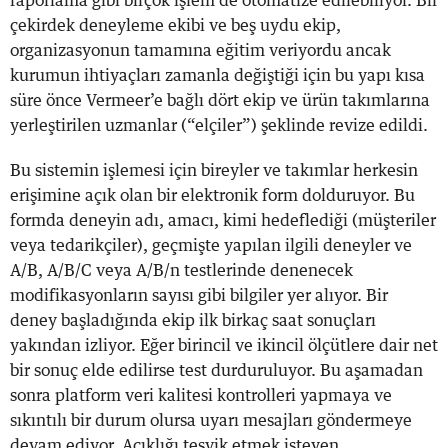
raporlama gibi birçok işlem de otomatize edilebiliyor. Bir
çekirdek deneyleme ekibi ve beş uydu ekip,
organizasyonun tamamına eğitim veriyordu ancak
kurumun ihtiyaçları zamanla değiştiği için bu yapı kısa
süre önce Vermeer’e bağlı dört ekip ve ürün takımlarına
yerleştirilen uzmanlar (“elçiler”) şeklinde revize edildi.
Bu sistemin işlemesi için bireyler ve takımlar herkesin
erişimine açık olan bir elektronik form dolduruyor. Bu
formda deneyin adı, amacı, kimi hedeflediği (müşteriler
veya tedarikçiler), geçmişte yapılan ilgili deneyler ve
A/B, A/B/C veya A/B/n testlerinde denenecek
modifikasyonların sayısı gibi bilgiler yer alıyor. Bir
deney başladığında ekip ilk birkaç saat sonuçları
yakından izliyor. Eğer birincil ve ikincil ölçütlere dair net
bir sonuç elde edilirse test durduruluyor. Bu aşamadan
sonra platform veri kalitesi kontrolleri yapmaya ve
sıkıntılı bir durum olursa uyarı mesajları göndermeye
devam ediyor. Açıklığı teşvik etmek isteyen