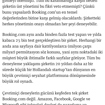
girmeyi önermişti. Tüm bu karamsarlığa karşın neden
şirketin üst yönetimi bu fikri veto etmemişti? Çünkü
bunu yapsalardı Booking.com’un en temel
değerlerinden birine karşı gelmiş olacaklardı: Şirketteki
herkes yönetimin onayı olmadan her şeyi deneyebilir.
Booking.com aynı anda binden fazla test yapan ve yılda
kabaca 25 bin test gerçekleştiren bir şirket. Herhangi bir
anda ana sayfaya dair katrilyonlarca (milyon çarpı
milyar) permütasyon söz konusu, yani aynı noktadaki iki
müşteri büyük ihtimalle farklı sayfalar görüyor. Tüm bu
deneyleme yaklaşımı şirketin 20 yıldan daha az bir
sürede küçük bir Hollandalı startup’tan dünyanın en
büyük çevrimiçi seyahat platformuna dönüşmesinde
büyük rol oynadı.
Çevrimiçi deneylerin gücünü keşfeden tek şirket
Booking.com değil. Amazon, Facebook, Google ve
Microsoft gibi teknoloji devleri de pazarlama ve