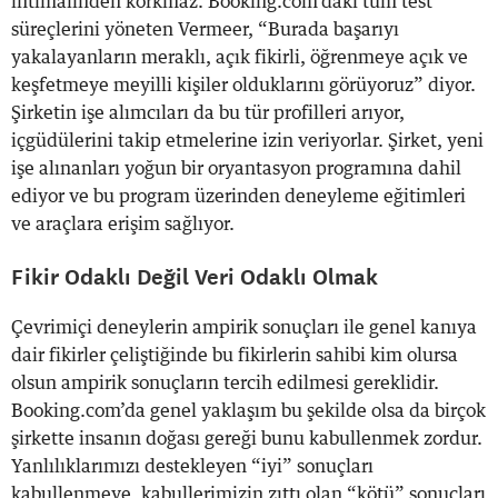
ihtimalinden korkmaz. Booking.com’daki tüm test
süreçlerini yöneten Vermeer, “Burada başarıyı
yakalayanların meraklı, açık fikirli, öğrenmeye açık ve
keşfetmeye meyilli kişiler olduklarını görüyoruz” diyor.
Şirketin işe alımcıları da bu tür profilleri arıyor,
içgüdülerini takip etmelerine izin veriyorlar. Şirket, yeni
işe alınanları yoğun bir oryantasyon programına dahil
ediyor ve bu program üzerinden deneyleme eğitimleri
ve araçlara erişim sağlıyor.
Fikir Odaklı Değil Veri Odaklı Olmak
Çevrimiçi deneylerin ampirik sonuçları ile genel kanıya
dair fikirler çeliştiğinde bu fikirlerin sahibi kim olursa
olsun ampirik sonuçların tercih edilmesi gereklidir.
Booking.com’da genel yaklaşım bu şekilde olsa da birçok
şirkette insanın doğası gereği bunu kabullenmek zordur.
Yanlılıklarımızı destekleyen “iyi” sonuçları
kabullenmeye, kabullerimizin zıttı olan “kötü” sonuçları