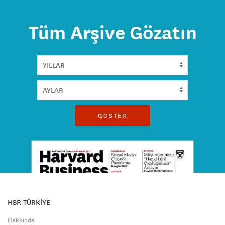
Tüm Arşive Gözatın
GÖSTER
HBR TÜRKİYE
Hakkında