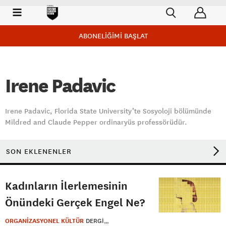
ABONELİĞİMİ BAŞLAT
Irene Padavic
Irene Padavic, Florida State University’te Sosyoloji bölümünde
Mildred and Claude Pepper ordinaryüs professörüdür.
SON EKLENENLER
Kadınların İlerlemesinin
Önündeki Gerçek Engel Ne?
ORGANİZASYONEL KÜLTÜR
DERGI