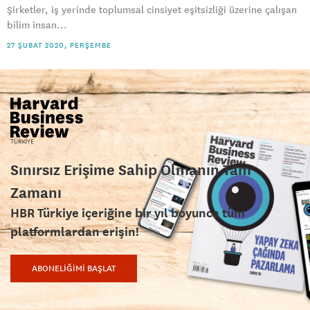
Şirketler, iş yerinde toplumsal cinsiyet eşitsizliği üzerine çalışan
bilim insan...
27 ŞUBAT 2020, PERŞEMBE
Sınırsız Erişime Sahip Olmanın Tam
Zamanı
HBR Türkiye içeriğine bir yıl boyunca tüm
platformlardan erişin!
ABONELİĞİMİ BAŞLAT