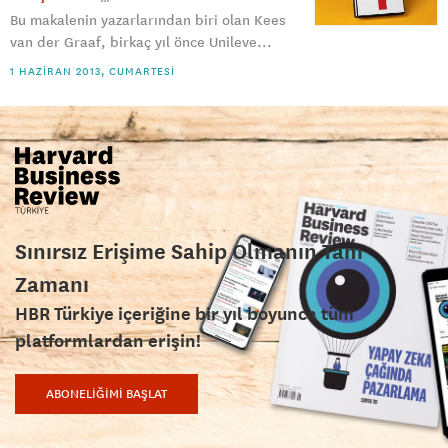
Bu makalenin yazarlarından biri olan Kees
van der Graaf, birkaç yıl önce Unileve...
1 HAZIRAN 2013, CUMARTESI
Sınırsız Erişime Sahip Olmanın Tam
Zamanı
HBR Türkiye içeriğine bir yıl boyunca tüm
platformlardan erişin!
ABONELİĞİMİ BAŞLAT