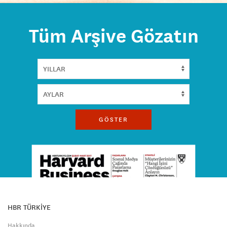
Tüm Arşive Gözatın
GÖSTER
HBR TÜRKİYE
Hakkında