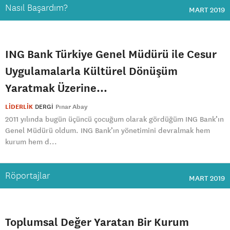
Nasıl Başardım?
MART 2019
ING Bank Türkiye Genel Müdürü ile Cesur
Uygulamalarla Kültürel Dönüşüm
Yaratmak Üzerine…
LİDERLİK
DERGI
Pınar Abay
2011 yılında bugün üçüncü çocuğum olarak gördüğüm ING Bank’ın
Genel Müdürü oldum. ING Bank’ın yönetimini devralmak hem
kurum hem d...
Röportajlar
MART 2019
Toplumsal Değer Yaratan Bir Kurum