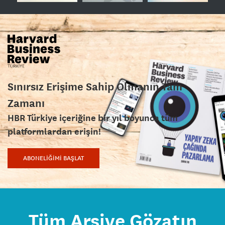
Sınırsız Erişime Sahip Olmanın Tam
Zamanı
HBR Türkiye içeriğine bir yıl boyunca tüm
platformlardan erişin!
ABONELİĞİMİ BAŞLAT
Tüm Arşive Gözatın