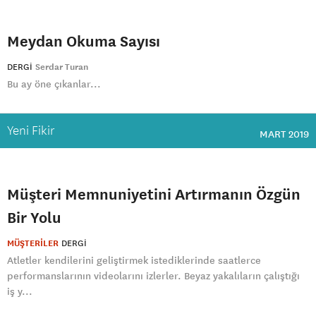
Meydan Okuma Sayısı
DERGI
Serdar Turan
Bu ay öne çıkanlar...
Yeni Fikir
MART 2019
Müşteri Memnuniyetini Artırmanın Özgün
Bir Yolu
MÜŞTERİLER
DERGI
Atletler kendilerini geliştirmek istediklerinde saatlerce
performanslarının videolarını izlerler. Beyaz yakalıların çalıştığı
iş y...