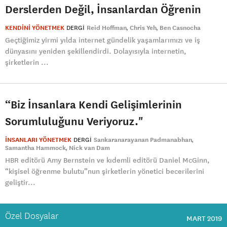
Derslerden Değil, İnsanlardan Öğrenin
KENDİNİ YÖNETMEK
DERGI
Reid Hoffman
Chris Yeh
Ben Casnocha
Geçtiğimiz yirmi yılda internet gündelik yaşamlarımızı ve iş
dünyasını yeniden şekillendirdi. Dolayısıyla internetin,
şirketlerin ...
“Biz İnsanlara Kendi Gelişimlerinin
Sorumluluğunu Veriyoruz."
İNSANLARI YÖNETMEK
DERGI
Sankaranarayanan Padmanabhan
Samantha Hammock
Nick van Dam
HBR editörü Amy Bernstein ve kıdemli editörü Daniel McGinn,
“kişisel öğrenme bulutu”nun şirketlerin yönetici becerilerini
geliştir...
Özel Dosyalar
MART 2019