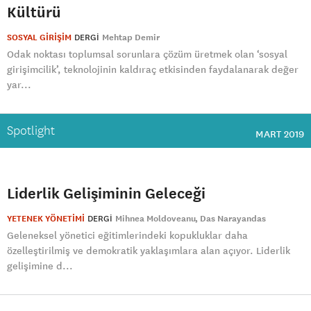
Kültürü
SOSYAL GİRİŞİM
DERGI
Mehtap Demir
Odak noktası toplumsal sorunlara çözüm üretmek olan ‘sosyal
girişimcilik’, teknolojinin kaldıraç etkisinden faydalanarak değer
yar...
Spotlight
MART 2019
Liderlik Gelişiminin Geleceği
YETENEK YÖNETİMİ
DERGI
Mihnea Moldoveanu
Das Narayandas
Geleneksel yönetici eğitimlerindeki kopukluklar daha
özelleştirilmiş ve demokratik yaklaşımlara alan açıyor. Liderlik
gelişimine d...