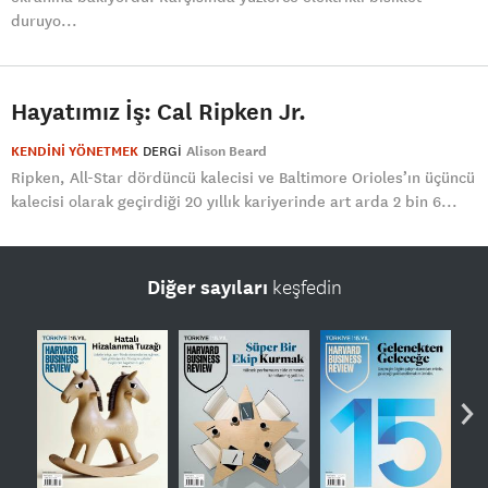
duruyo...
Hayatımız İş: Cal Ripken Jr.
KENDİNİ YÖNETMEK
DERGI
Alison Beard
Ripken, All-Star dördüncü kalecisi ve Baltimore Orioles’ın üçüncü
kalecisi olarak geçirdiği 20 yıllık kariyerinde art arda 2 bin 6...
Diğer sayıları
keşfedin
›