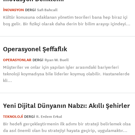
İNOVASYON
DERGI
Safi Bahcall
Kültür konusuna odaklanan yönetim teorileri bana hep biraz içi
boş gelir. Bir fizikçi olarak daha derin bir bilim arayışı içindeyi...
Operasyonel Şeffaflık
OPERASYONLAR
DERGI
Ryan W. Buell
Müşteriler ve onlar için yapılan işler arasındaki bariyerleri
teknoloji koymadıysa bile liderler koymuş olabilir. Hastanelerde
kli...
Yeni Dijital Dünyanın Nabzı: Akıllı Şehirler
TEKNOLOJİ
DERGI
R. Erdem Erkul
Bir hedefi gerçekleştirmenin ilk adımı bir strateji belirlemek olsa
da asıl önemli olan bu stratejiyi hayata geçirip, uygulamaktır...