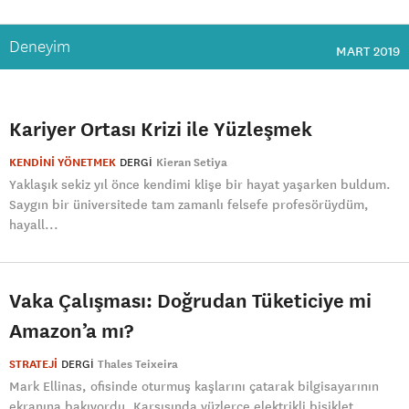
Deneyim
MART 2019
Kariyer Ortası Krizi ile Yüzleşmek
KENDİNİ YÖNETMEK
DERGI
Kieran Setiya
Yaklaşık sekiz yıl önce kendimi klişe bir hayat yaşarken buldum.
Saygın bir üniversitede tam zamanlı felsefe profesörüydüm,
hayall...
Vaka Çalışması: Doğrudan Tüketiciye mi
Amazon’a mı?
STRATEJİ
DERGI
Thales Teixeira
Mark Ellinas, ofisinde oturmuş kaşlarını çatarak bilgisayarının
ekranına bakıyordu. Karşısında yüzlerce elektrikli bisiklet