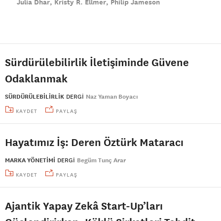
Julia Dhar
Kristy R. Ellmer
Philip Jameson
Sürdürülebilirlik İletişiminde Güvene
Odaklanmak
SÜRDÜRÜLEBİLİRLİK
DERGI
Naz Yaman Boyacı
KAYDET
PAYLAŞ
Hayatımız İş: Deren Öztürk Mataracı
MARKA YÖNETİMİ
DERGI
Begüm Tunç Arar
KAYDET
PAYLAŞ
Ajantik Yapay Zekâ Start-Up’ları