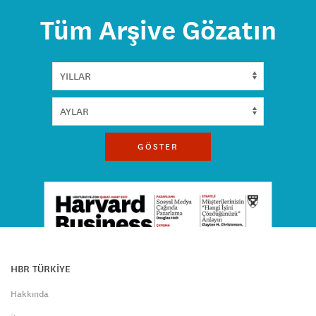
Tüm Arşive Gözatın
GÖSTER
HBR TÜRKİYE
Hakkında