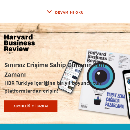
DEVAMINI OKU
Sınırsız Erişime Sahip Olmanın Tam
Zamanı
HBR Türkiye içeriğine bir yıl boyunca tüm
platformlardan erişin!
ABONELİĞİMİ BAŞLAT