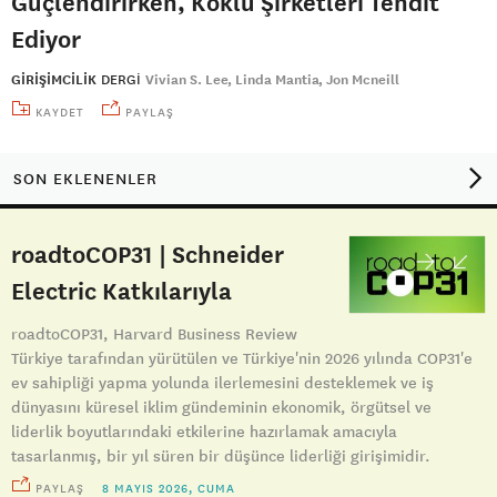
Güçlendirirken, Köklü Şirketleri Tehdit
Ediyor
GİRİŞİMCİLİK
DERGI
Vivian S. Lee
Linda Mantia
Jon Mcneill
KAYDET
PAYLAŞ
SON EKLENENLER
roadtoCOP31 | Schneider
Electric Katkılarıyla
roadtoCOP31, Harvard Business Review
Türkiye tarafından yürütülen ve Türkiye'nin 2026 yılında COP31'e
ev sahipliği yapma yolunda ilerlemesini desteklemek ve iş
dünyasını küresel iklim gündeminin ekonomik, örgütsel ve
liderlik boyutlarındaki etkilerine hazırlamak amacıyla
tasarlanmış, bir yıl süren bir düşünce liderliği girişimidir.
PAYLAŞ
8 MAYIS 2026, CUMA