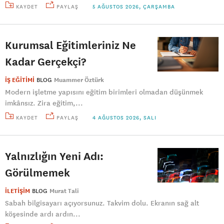
KAYDET
PAYLAŞ
5 AĞUSTOS 2026, ÇARŞAMBA
Kurumsal Eğitimleriniz Ne
Kadar Gerçekçi?
İŞ EĞİTİMİ
BLOG
Muammer Öztürk
Modern işletme yapısını eğitim birimleri olmadan düşünmek
imkânsız. Zira eğitim,...
KAYDET
PAYLAŞ
4 AĞUSTOS 2026, SALI
Yalnızlığın Yeni Adı:
Görülmemek
İLETİŞİM
BLOG
Murat Tali
Sabah bilgisayarı açıyorsunuz. Takvim dolu. Ekranın sağ alt
köşesinde ardı ardın...