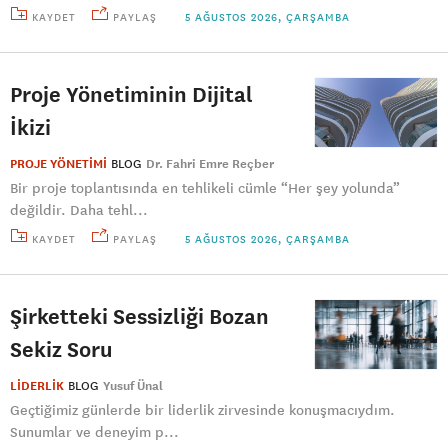
KAYDET
PAYLAŞ
5 AĞUSTOS 2026, ÇARŞAMBA
Proje Yönetiminin Dijital
İkizi
PROJE YÖNETİMİ
BLOG
Dr. Fahri Emre Reçber
Bir proje toplantısında en tehlikeli cümle “Her şey yolunda”
değildir. Daha tehl...
KAYDET
PAYLAŞ
5 AĞUSTOS 2026, ÇARŞAMBA
Şirketteki Sessizliği Bozan
Sekiz Soru
LİDERLİK
BLOG
Yusuf Ünal
Geçtiğimiz günlerde bir liderlik zirvesinde konuşmacıydım.
Sunumlar ve deneyim p...