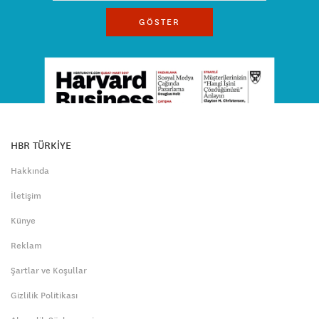
GÖSTER
HBR TÜRKİYE
Hakkında
İletişim
Künye
Reklam
Şartlar ve Koşullar
Gizlilik Politikası