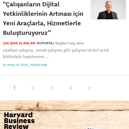
“Çalışanların Dijital
Yetkinliklerinin Artması için
Yeni Araçlarla, Hizmetlerle
Buluşturuyoruz”
ÇALIŞMA ALANLARI
ROPORTAJ
Begüm Tunç Arar
Uzaktan çalışma, esnek çalışma gibi çalışma türleri artık
bütünüyle hayatımızın ...
15 ARALIK 2022, PERŞEMBE
1
2
3
4
»