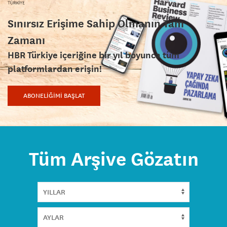
Sınırsız Erişime Sahip Olmanın Tam
Zamanı
HBR Türkiye içeriğine bir yıl boyunca tüm
platformlardan erişin!
ABONELİĞİMİ BAŞLAT
Tüm Arşive Gözatın