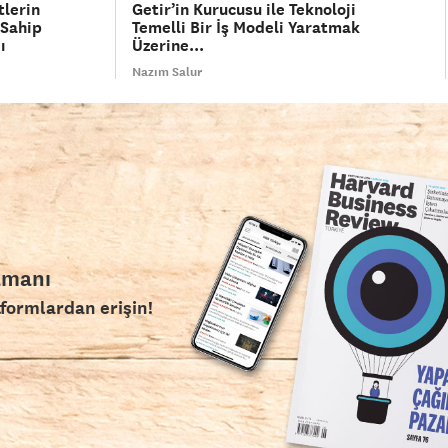
tlerin
Getir’in Kurucusu ile Teknoloji
 Sahip
Temelli Bir İş Modeli Yaratmak
ı
Üzerine...
Nazım Salur
amanı
tformlardan erişin!