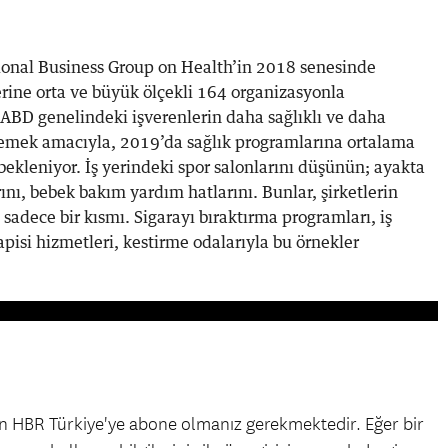
ional Business Group on Health’in 2018 senesinde
erine orta ve büyük ölçekli 164 organizasyonla
 ABD genelindeki işverenlerin daha sağlıklı ve daha
lemek amacıyla, 2019’da sağlık programlarına ortalama
ekleniyor. İş yerindeki spor salonlarını düşünün; ayakta
nı, bebek bakım yardım hatlarını. Bunlar, şirketlerin
 sadece bir kısmı. Sigarayı bıraktırma programları, iş
apisi hizmetleri, kestirme odalarıyla bu örnekler
çin HBR Türkiye'ye abone olmanız gerekmektedir. Eğer bir