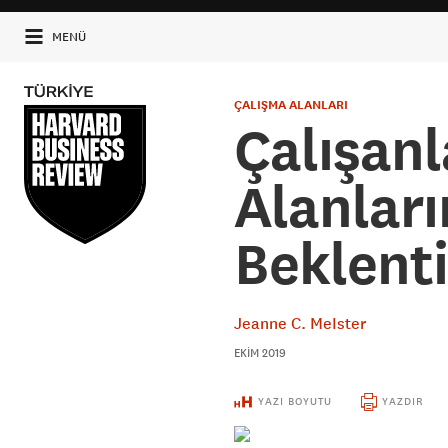
MENÜ
ÇALIŞMA ALANLARI
Çalışanl
Alanlar
Beklenti
Jeanne C. MeIster
EKIM 2019
YAZI BOYUTU
YAZDIR