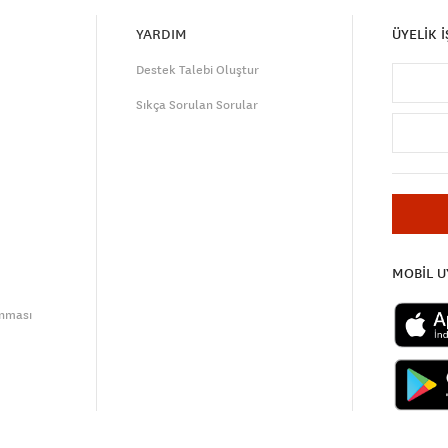
YARDIM
ÜYELİK 
Destek Talebi Oluştur
Sıkça Sorulan Sorular
MOBİL 
unması