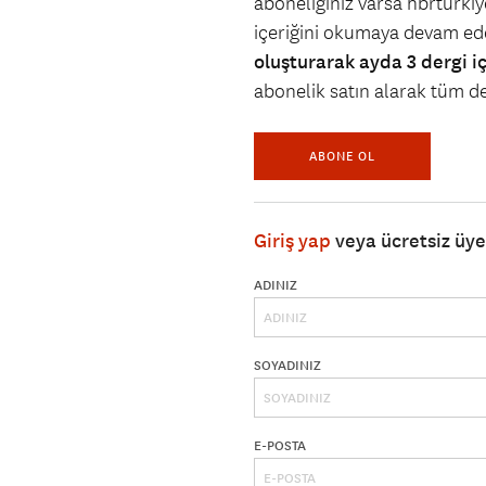
aboneliğiniz varsa hbrturkiye
içeriğini okumaya devam ede
oluşturarak ayda 3 dergi i
abonelik satın alarak tüm der
ABONE OL
Giriş yap
veya ücretsiz üy
ADINIZ
SOYADINIZ
E-POSTA