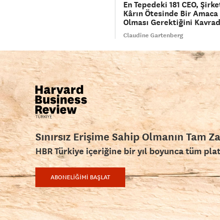
En Tepedeki 181 CEO, Şirke
Kârın Ötesinde Bir Amaca
Olması Gerektiğini Kavrad
Claudine Gartenberg
Sınırsız Erişime Sahip Olmanın Tam Z
HBR Türkiye içeriğine bir yıl boyunca tüm pla
ABONELİĞİMİ BAŞLAT