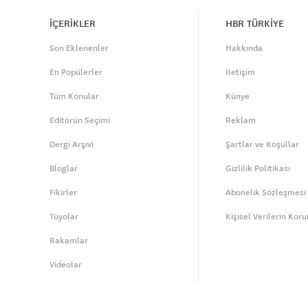
İÇERİKLER
HBR TÜRKİYE
Son Eklenenler
Hakkında
En Popülerler
İletişim
Tüm Konular
Künye
Editörün Seçimi
Reklam
Dergi Arşivi
Şartlar ve Koşullar
Bloglar
Gizlilik Politikası
Fikirler
Abonelik Sözleşmesi
Tüyolar
Kişisel Verilerin Kor
Rakamlar
Videolar