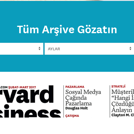
Tüm Arşive Gözatın