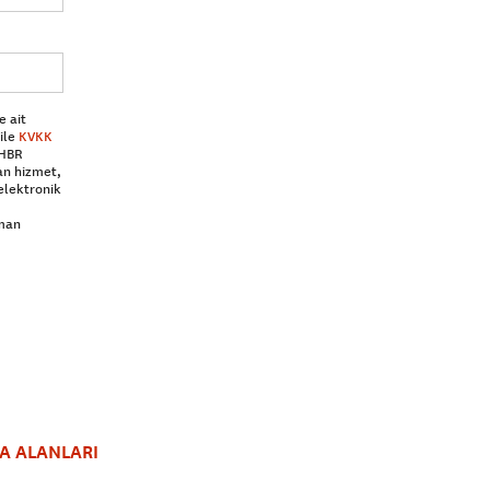
e ait
ile
KVKK
 HBR
an hizmet,
elektronik
aman
A ALANLARI