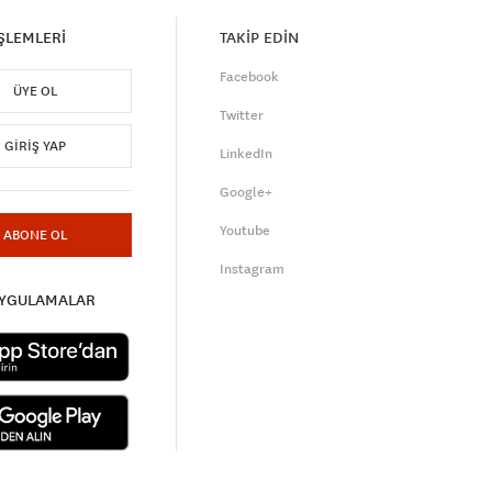
İŞLEMLERİ
TAKİP EDİN
Facebook
ÜYE OL
Twitter
GIRIŞ YAP
LinkedIn
Google+
Youtube
ABONE OL
Instagram
UYGULAMALAR