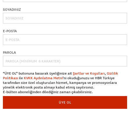
SOYADINIZ
E-POSTA
PAROLA
“ÜYE OL” butonuna basarak üyeliğinize ait
Şartlar ve Koşulları
,
Gizlilik
Politikası
ile
KVKK Aydınlatma Metni
’ni okuduğunuzu ve HBR Türkiye
tarafından size özel oluşturulan hizmet, kampanya ve promosyonlara
yönelik elektronik posta almayı kabul etmiş sayılırsınız.
E-bülten aboneliğinden dilediğiniz zaman çıkabilirsiniz.
ÜYE OL