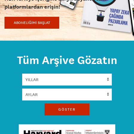
platformlardan erişin!
ABONELİĞİMİ BAŞLAT
Tüm Arşive Gözatın
GÖSTER