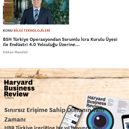
KONU
BİLGİ TEKNOLOJİLERİ
BSH Türkiye Operasyondan Sorumlu İcra Kurulu Üyesi
ile Endüstri 4.0 Yolculuğu Üzerine…
Hakan Mandalı
Sınırsız Erişime Sahip Olmanın Tam
Zamanı
HBR Türkiye içeriğine bir yıl boyunca tüm