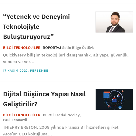
“Yetenek ve Deneyimi
Teknolojiyle
Buluşturuyoruz”
BİLGİ TEKNOLOJİLERİ
ROPORTAJ
Selin Bilge Öztürk
Quicklyserv bilişim teknolojileri danışmanlık, alt yapı, güvenlik,
sunucu ve ver...
17 KASIM 2022, PERŞEMBE
Dijital Düşünce Yapısı Nasıl
Geliştirilir?
BİLGİ TEKNOLOJİLERİ
DERGI
Tsedal Neeley
Paul Leonardi
THIERRY BRETON, 2008 yılında Fransız BT hizmetleri şirketi
Atos’un CEO koltuğuna...