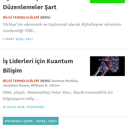
Düzenlemeler Şart
BİLGİ TEKNOLOJİLERİ
DERGI
Türkiye’nin ekonomik ve toplumsal olarak dijitalleşme sürecinin
incelendiği TÜBİ...
1 MART 2022, SALI
İş Liderleri için Kuantum
Bilişim
BİLGİ TEKNOLOJİLERİ
DERGI
Andrew McAfee
Jonathan Ruane
William D. Oliver
1994, yılıydı. Matematikçi Peter Shor, klasik transistörlü bir
bilgisayarın mily...
31 OCAK 2022, PAZARTESI
SPONSORLU İÇERİK - NETAŞ | CISCO