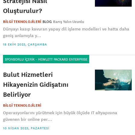
Stratejisi Nasıl
Oluşturulur?
BİLGİ TEKNOLOJİLERİ
BLOG
Barış Yalın Uzunlu
Dünyayı kasıp kavuran yapay dil işleme modelleri ve hatta daha
geniş anlamıyla y...
18 EKIM 2023, ÇARŞAMBA
SPONSORLU İÇERİK - HEWLETT PACKARD ENTERPRISE
Bulut Hizmetleri
Hikayenizin Gidişatını
Belirliyor
BİLGİ TEKNOLOJİLERİ
Operasyonlarını yürütmek için büyük ölçüde IT altyapısına
güvenen bir online per...
10 NISAN 2023, PAZARTESI