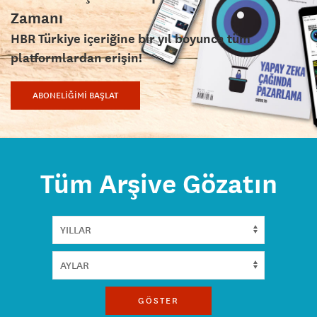
Zamanı
HBR Türkiye içeriğine bir yıl boyunca tüm
platformlardan erişin!
ABONELİĞİMİ BAŞLAT
Tüm Arşive Gözatın
GÖSTER