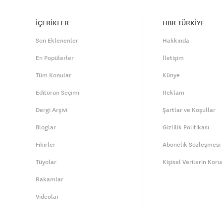
İÇERİKLER
HBR TÜRKİYE
Son Eklenenler
Hakkında
En Popülerler
İletişim
Tüm Konular
Künye
Editörün Seçimi
Reklam
Dergi Arşivi
Şartlar ve Koşullar
Bloglar
Gizlilik Politikası
Fikirler
Abonelik Sözleşmesi
Tüyolar
Kişisel Verilerin Kor
Rakamlar
Videolar