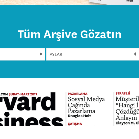
Tüm Arşive Gözatın