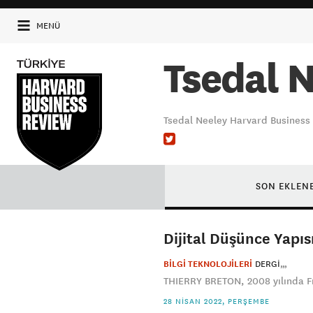
MENÜ
Tsedal 
Tsedal Neeley Harvard Business 
SON EKLEN
Dijital Düşünce Yapısı
BİLGİ TEKNOLOJİLERİ
DERGI
THIERRY BRETON, 2008 yılında Fra
28 NISAN 2022, PERŞEMBE