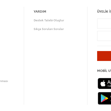
YARDIM
ÜYELİK 
Destek Talebi Oluştur
Sıkça Sorulan Sorular
MOBİL 
unması