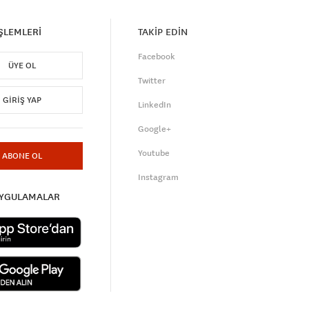
İŞLEMLERİ
TAKİP EDİN
Facebook
ÜYE OL
Twitter
GIRIŞ YAP
LinkedIn
Google+
Youtube
ABONE OL
Instagram
UYGULAMALAR