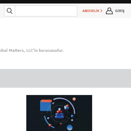
ABONELİK
GİRİŞ
obal Matters, LLC’in kurucusudur.