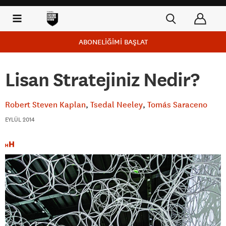
ABONELİĞİMİ BAŞLAT
Lisan Stratejiniz Nedir?
Robert Steven Kaplan
Tsedal Neeley
Tomás Saraceno
EYLÜL 2014