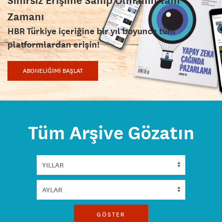
Zamanı
HBR Türkiye içeriğine bir yıl boyunca tüm
platformlardan erişin!
ABONELİĞİMİ BAŞLAT
Tüm Arşive Gözatın
GÖSTER