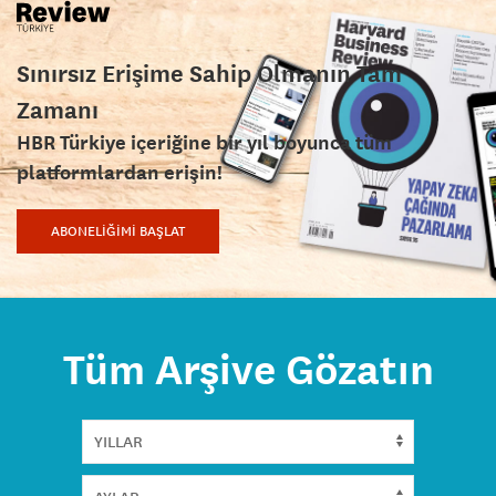
Sınırsız Erişime Sahip Olmanın Tam
Zamanı
HBR Türkiye içeriğine bir yıl boyunca tüm
platformlardan erişin!
ABONELİĞİMİ BAŞLAT
Tüm Arşive Gözatın