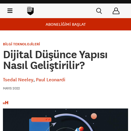
ABONELİĞİMİ BAŞLAT
BİLGİ TEKNOLOJİLERİ
Dijital Düşünce Yapısı
Nasıl Geliştirilir?
Tsedal Neeley
Paul Leonardi
MAYIS 2022