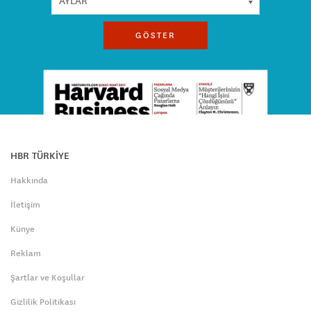
GÖSTER
HBR TÜRKİYE
Hakkında
İletişim
Künye
Reklam
Şartlar ve Koşullar
Gizlilik Politikası