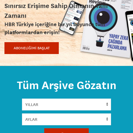
Sınırsız Erişime Sahip Olmanın Tam
Zamanı
HBR Türkiye içeriğine bir yıl boyunca tüm
platformlardan erişin!
ABONELİĞİMİ BAŞLAT
Tüm Arşive Gözatın