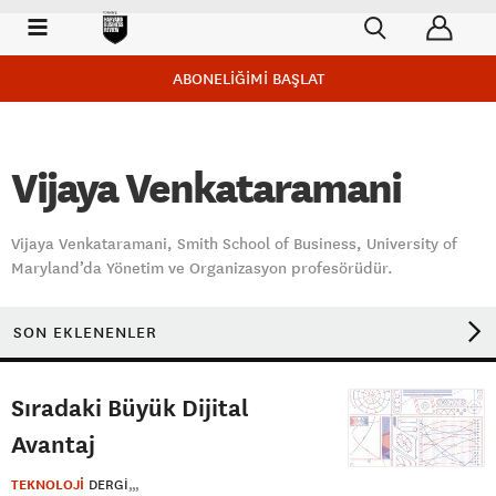
ABONELİĞİMİ BAŞLAT
Vijaya Venkataramani
Vijaya Venkataramani, Smith School of Business, University of
Maryland’da Yönetim ve Organizasyon profesörüdür.
SON EKLENENLER
Sıradaki Büyük Dijital
Avantaj
TEKNOLOJİ
DERGI