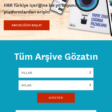
HBR Türkiye içeriğine bir yıl boyunca tüm
platformlardan erişin!
ABONELİĞİMİ BAŞLAT
Tüm Arşive Gözatın
GÖSTER