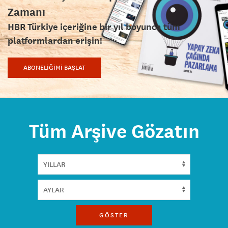
Zamanı
HBR Türkiye içeriğine bir yıl boyunca tüm
platformlardan erişin!
ABONELİĞİMİ BAŞLAT
Tüm Arşive Gözatın
GÖSTER