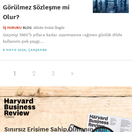
Görülmez Sözleşme mi
Olur?
İŞ HUKUKU
BLOG
Jülide Erdal Üngör
Geçmişi 1960’lı yıllara kadar uzanmasına rağmen günlük dilde
kullanımı pek yaygı...
8 MAYIS 2024, ÇARŞAMBA
1
2
3
»
Sınırsız Erişime Sahip Olmanın Tam