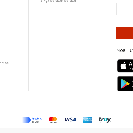
Sıkça Sorulan Sorular
MOBİL 
unması