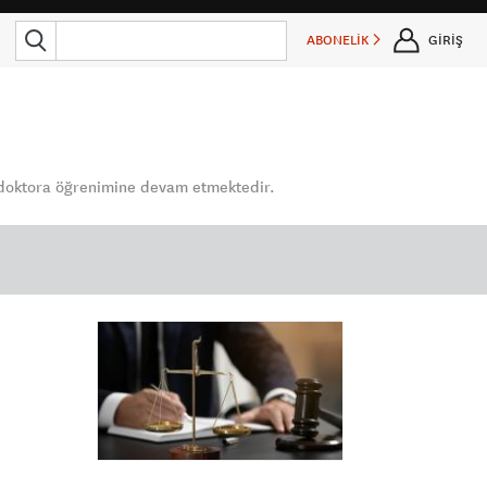
ABONELİK
GİRİŞ
da doktora öğrenimine devam etmektedir.