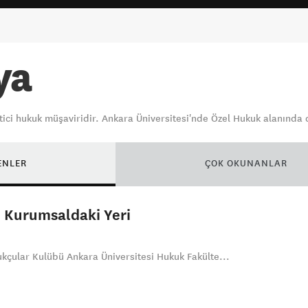
ya
netici hukuk müşaviridir. Ankara Üniversitesi'nde Özel Hukuk alanın
ENLER
ÇOK OKUNANLAR
 Kurumsaldaki Yeri
ukçular Kulübü Ankara Üniversitesi Hukuk Fakülte...