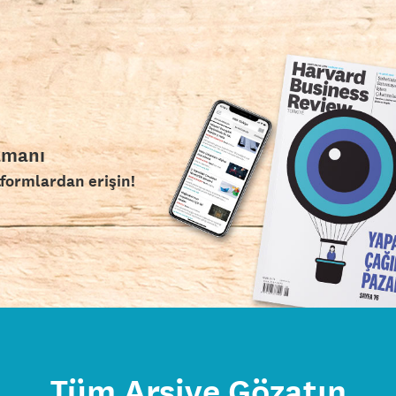
amanı
tformlardan erişin!
Tüm Arşive Gözatın