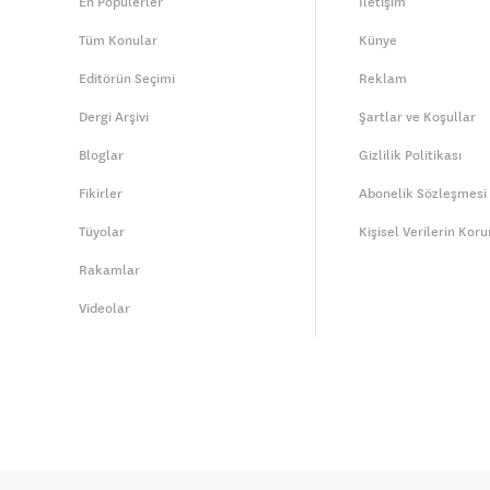
En Popülerler
İletişim
Tüm Konular
Künye
Editörün Seçimi
Reklam
Dergi Arşivi
Şartlar ve Koşullar
Bloglar
Gizlilik Politikası
Fikirler
Abonelik Sözleşmesi
Tüyolar
Kişisel Verilerin Kor
Rakamlar
Videolar