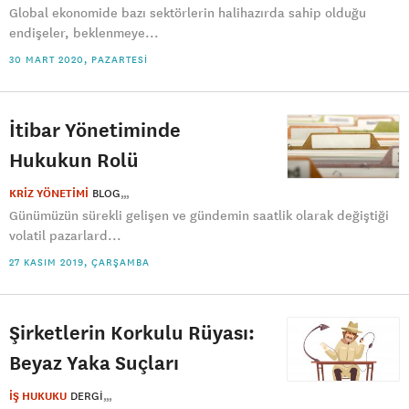
Global ekonomide bazı sektörlerin halihazırda sahip olduğu
endişeler, beklenmeye...
30 MART 2020, PAZARTESI
İtibar Yönetiminde
Hukukun Rolü
KRİZ YÖNETİMİ
BLOG
Günümüzün sürekli gelişen ve gündemin saatlik olarak değiştiği
volatil pazarlard...
27 KASIM 2019, ÇARŞAMBA
Şirketlerin Korkulu Rüyası:
Beyaz Yaka Suçları
İŞ HUKUKU
DERGI