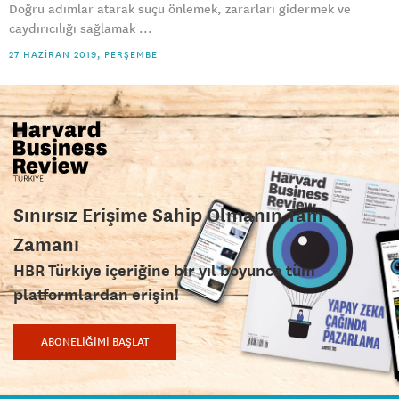
Doğru adımlar atarak suçu önlemek, zararları gidermek ve
caydırıcılığı sağlamak ...
27 HAZIRAN 2019, PERŞEMBE
Sınırsız Erişime Sahip Olmanın Tam
Zamanı
HBR Türkiye içeriğine bir yıl boyunca tüm
platformlardan erişin!
ABONELİĞİMİ BAŞLAT