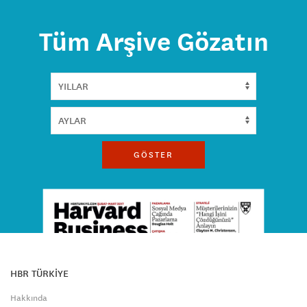
Tüm Arşive Gözatın
GÖSTER
HBR TÜRKİYE
Hakkında