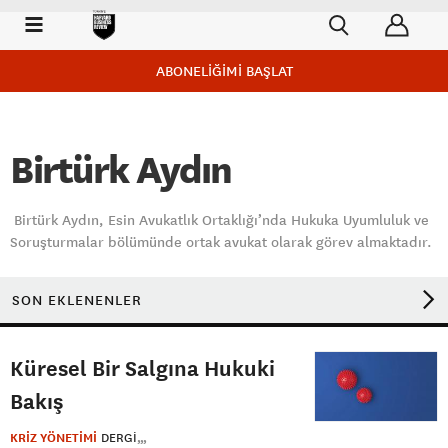
ABONELİĞİMİ BAŞLAT
Birtürk Aydın
Birtürk Aydın, Esin Avukatlık Ortaklığı’nda Hukuka Uyumluluk ve
Soruşturmalar bölümünde ortak avukat olarak görev almaktadır.
SON EKLENENLER
Küresel Bir Salgına Hukuki
Bakış
KRİZ YÖNETİMİ
DERGI