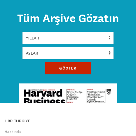
Tüm Arşive Gözatın
GÖSTER
HBR TÜRKİYE
Hakkında