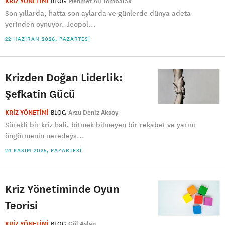
KRİZ YÖNETİMİ
BLOG
Mehmet Ali Tombalak
Son yıllarda, hatta son aylarda ve günlerde dünya adeta
yerinden oynuyor. Jeopol...
22 HAZIRAN 2026, PAZARTESI
Krizden Doğan Liderlik:
Şefkatin Gücü
KRİZ YÖNETİMİ
BLOG
Arzu Deniz Aksoy
Sürekli bir kriz hali, bitmek bilmeyen bir rekabet ve yarını
öngörmenin neredeys...
24 KASIM 2025, PAZARTESI
Kriz Yönetiminde Oyun
Teorisi
KRİZ YÖNETİMİ
BLOG
Gül Aslan