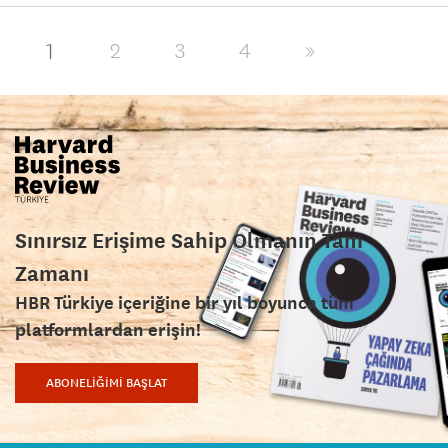
1
2
3
4
»
Sınırsız Erişime Sahip Olmanın Tam
Zamanı
HBR Türkiye içeriğine bir yıl boyunca tüm
platformlardan erişin!
ABONELİĞİMİ BAŞLAT