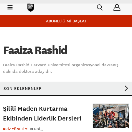
ABONELİĞİMİ BAŞLAT
Faaiza Rashid
Faaiza Rashid Harvard Üniversitesi organizasyonel davranış
dalında doktora adayıdır.
SON EKLENENLER
Şilili Maden Kurtarma
Ekibinden Liderlik Dersleri
KRİZ YÖNETİMİ
DERGI