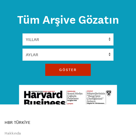
Tüm Arşive Gözatın
GÖSTER
HBR TÜRKİYE
Hakkında