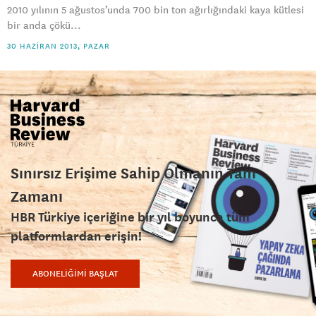
2010 yılının 5 ağustos’unda 700 bin ton ağırlığındaki kaya kütlesi
bir anda çökü...
30 HAZIRAN 2013, PAZAR
Sınırsız Erişime Sahip Olmanın Tam
Zamanı
HBR Türkiye içeriğine bir yıl boyunca tüm
platformlardan erişin!
ABONELİĞİMİ BAŞLAT