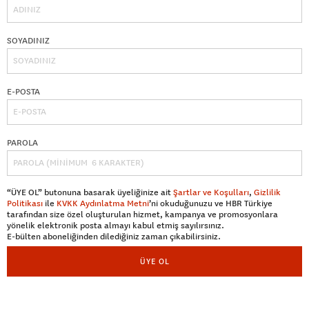
SOYADINIZ
E-POSTA
PAROLA
“ÜYE OL” butonuna basarak üyeliğinize ait
Şartlar ve Koşulları
,
Gizlilik
Politikası
ile
KVKK Aydınlatma Metni
’ni okuduğunuzu ve HBR Türkiye
tarafından size özel oluşturulan hizmet, kampanya ve promosyonlara
yönelik elektronik posta almayı kabul etmiş sayılırsınız.
E-bülten aboneliğinden dilediğiniz zaman çıkabilirsiniz.
ÜYE OL