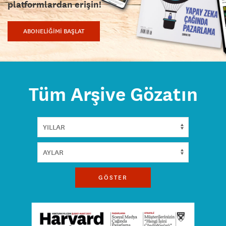
platformlardan erişin!
ABONELİĞİMİ BAŞLAT
Tüm Arşive Gözatın
GÖSTER