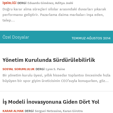
İŞBİRLİĞİ
DERGI
Eduardo Giménez
Aditya Joshi
Doğru karar alma süreçleri silolar arasındaki duvarları yıkarak
performansı geliştirir. Pazarlama daima markaları inşa eden,
talep...
Özel Dosyalar
TEMMUZ-AĞUSTOS 2014
Yönetim Kurulunda Sürdürülebilirlik
SOSYAL SORUMLULUK
DERGI
Lynn S. Paine
Bir yönetim kurulu üyesi, yıllık hissedar toplantısı öncesinde hızla
büyüyen bir spor giyim üreticisinin CEO’suyla konuşurken, göz...
İş Modeli İnovasyonuna Giden Dört Yol
KARAR ALMAK
DERGI
Serguei Netessine
Karan Girotra