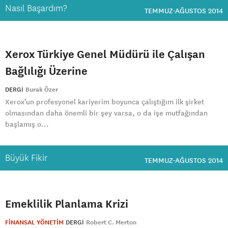
Nasıl Başardım?
TEMMUZ-AĞUSTOS 2014
Xerox Türkiye Genel Müdürü ile Çalışan
Bağlılığı Üzerine
DERGI
Burak Özer
Xerox’un profesyonel kariyerim boyunca çalıştığım ilk şirket
olmasından daha önemli bir şey varsa, o da işe mutfağından
başlamış o...
Büyük Fikir
TEMMUZ-AĞUSTOS 2014
Emeklilik Planlama Krizi
FİNANSAL YÖNETİM
DERGI
Robert C. Merton