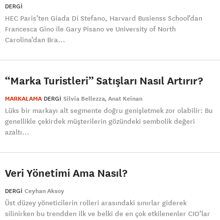
DERGI
HEC Paris’ten Giada Di Stefano, Harvard Busienss School’dan
Francesca Gino ile Gary Pisano ve University of North
Carolina’dan Bra...
“Marka Turistleri” Satışları Nasıl Artırır?
MARKALAMA
DERGI
Silvia Bellezza
Anat Keinan
Lüks bir markayı alt segmente doğru genişletmek zor olabilir: Bu
genellikle çekirdek müşterilerin gözündeki sembolik değeri
azaltı...
Veri Yönetimi Ama Nasıl?
DERGI
Ceyhan Aksoy
Üst düzey yöneticilerin rolleri arasındaki sınırlar giderek
silinirken bu trendden ilk ve belki de en çok etkilenenler CIO’lar