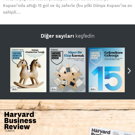
Kupası’nda attığı 12 gol ve üç zaferle (bu yılki Dünya Kupası’na ev
sahipli...
Diğer sayıları
keşfedin
›