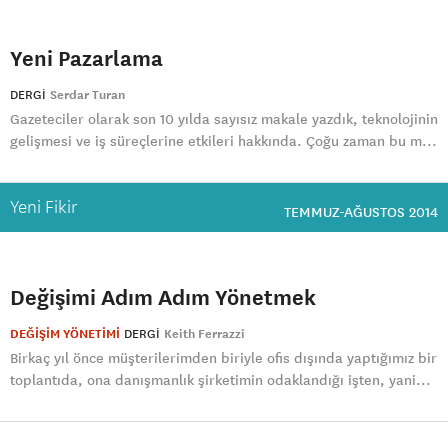
Yeni Pazarlama
DERGI
Serdar Turan
Gazeteciler olarak son 10 yılda sayısız makale yazdık, teknolojinin
gelişmesi ve iş süreçlerine etkileri hakkında. Çoğu zaman bu m...
Yeni Fikir
TEMMUZ-AĞUSTOS 2014
Değişimi Adım Adım Yönetmek
DEĞİŞİM YÖNETİMİ
DERGI
Keith Ferrazzi
Birkaç yıl önce müşterilerimden biriyle ofis dışında yaptığımız bir
toplantıda, ona danışmanlık şirketimin odaklandığı işten, yani...