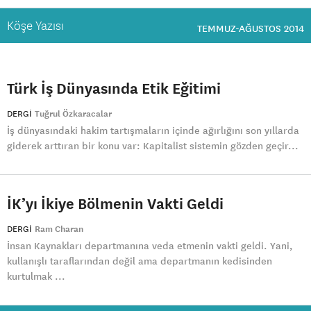
Köşe Yazısı
TEMMUZ-AĞUSTOS 2014
Türk İş Dünyasında Etik Eğitimi
DERGI
Tuğrul Özkaracalar
İş dünyasındaki hakim tartışmaların içinde ağırlığını son yıllarda
giderek arttıran bir konu var: Kapitalist sistemin gözden geçir...
İK’yı İkiye Bölmenin Vakti Geldi
DERGI
Ram Charan
İnsan Kaynakları departmanına veda etmenin vakti geldi. Yani,
kullanışlı taraflarından değil ama departmanın kedisinden
kurtulmak ...