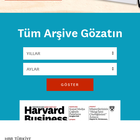
Tüm Arşive Gözatın
GÖSTER
HBR TÜRKİYE