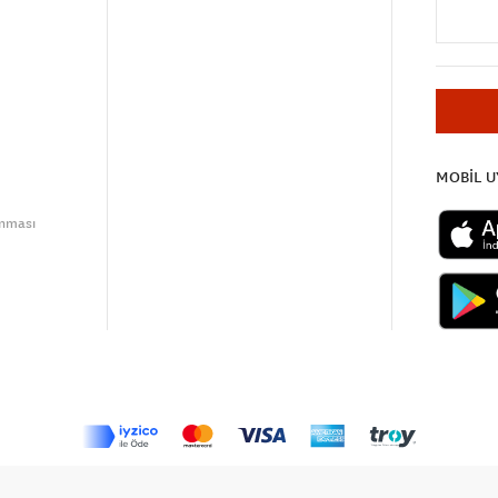
MOBİL 
unması