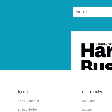
İÇERİKLER
HBR TÜRKİYE
Son Eklenenler
Hakkında
En Popülerler
İletişim