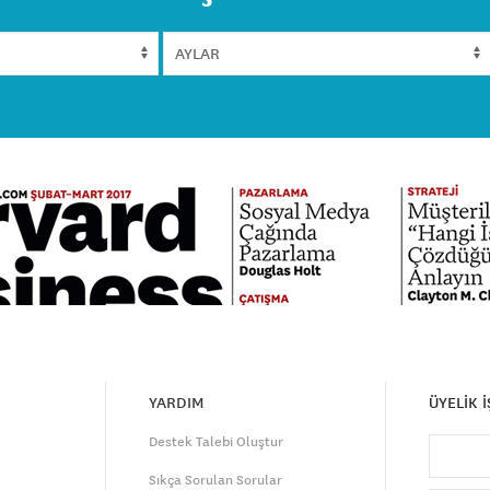
YARDIM
ÜYELİK 
Destek Talebi Oluştur
Sıkça Sorulan Sorular