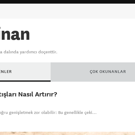
inan
a dalında yardımcı doçenttir.
ENLER
ÇOK OKUNANLAR
ışları Nasıl Artırır?
ru genişletmek zor olabilir: Bu genellikle çeki...