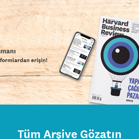
amanı
tformlardan erişin!
Tüm Arşive Gözatın