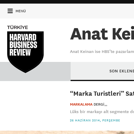
MENÜ
Anat Ke
Anat Keinan ise HBS’te pazarlam
SON EKLEN
“Marka Turistleri” Sat
MARKALAMA
DERGI
Lüks bir markayı alt segmente doğ
26 HAZIRAN 2014, PERŞEMBE