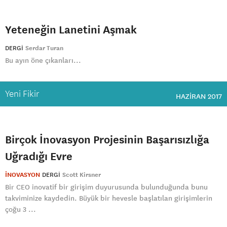
Yeteneğin Lanetini Aşmak
DERGI
Serdar Turan
Bu ayın öne çıkanları...
Yeni Fikir
HAZIRAN 2017
Birçok İnovasyon Projesinin Başarısızlığa
Uğradığı Evre
İNOVASYON
DERGI
Scott Kirsner
Bir CEO inovatif bir girişim duyurusunda bulunduğunda bunu
takviminize kaydedin. Büyük bir hevesle başlatılan girişimlerin
çoğu 3 ...