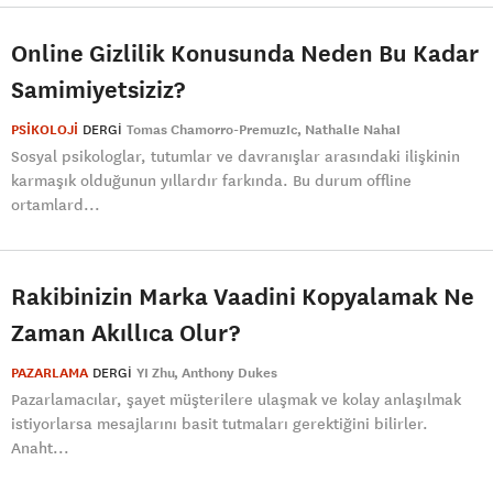
Online Gizlilik Konusunda Neden Bu Kadar
Samimiyetsiziz?
PSİKOLOJİ
DERGI
Tomas Chamorro-PremuzIc
NathalIe NahaI
Sosyal psikologlar, tutumlar ve davranışlar arasındaki ilişkinin
karmaşık olduğunun yıllardır farkında. Bu durum offline
ortamlard...
Rakibinizin Marka Vaadini Kopyalamak Ne
Zaman Akıllıca Olur?
PAZARLAMA
DERGI
YI Zhu
Anthony Dukes
Pazarlamacılar, şayet müşterilere ulaşmak ve kolay anlaşılmak
istiyorlarsa mesajlarını basit tutmaları gerektiğini bilirler.
Anaht...