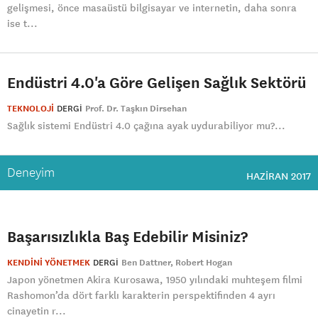
gelişmesi, önce masaüstü bilgisayar ve internetin, daha sonra
ise t...
Endüstri 4.0'a Göre Gelişen Sağlık Sektörü
TEKNOLOJİ
DERGI
Prof. Dr. Taşkın Dirsehan
Sağlık sistemi Endüstri 4.0 çağına ayak uydurabiliyor mu?...
Deneyim
HAZIRAN 2017
Başarısızlıkla Baş Edebilir Misiniz?
KENDİNİ YÖNETMEK
DERGI
Ben Dattner
Robert Hogan
Japon yönetmen Akira Kurosawa, 1950 yılındaki muhteşem filmi
Rashomon’da dört farklı karakterin perspektifinden 4 ayrı
cinayetin r...