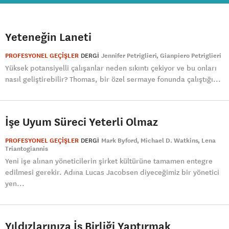
Yeteneğin Laneti
PROFESYONEL GEÇİŞLER
DERGI
Jennifer Petriglieri
Gianpiero Petriglieri
Yüksek potansiyelli çalışanlar neden sıkıntı çekiyor ve bu onları
nasıl geliştirebilir? Thomas, bir özel sermaye fonunda çalıştığı...
İşe Uyum Süreci Yeterli Olmaz
PROFESYONEL GEÇİŞLER
DERGI
Mark Byford
Michael D. Watkins
Lena
Triantogiannis
Yeni işe alınan yöneticilerin şirket kültürüne tamamen entegre
edilmesi gerekir. Adına Lucas Jacobsen diyeceğimiz bir yönetici
yen...
Yıldızlarınıza İş Birliği Yaptırmak