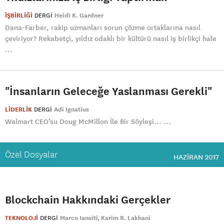
İŞBİRLİĞİ
DERGI
Heidi K. Gardner
Dana-Farber, rakip uzmanları sorun çözme ortaklarına nasıl
çeviriyor? Rekabetçi, yıldız odaklı bir kültürü nasıl iş birlikçi hale
...
"İnsanların Geleceğe Yaslanması Gerekli"
LİDERLİK
DERGI
Adi Ignatius
Walmart CEO’su Doug McMillon İle Bir Söyleşi... ...
Özel Dosyalar
HAZIRAN 2017
Blockchain Hakkındaki Gerçekler
TEKNOLOJİ
DERGI
Marco Iansiti
Karim R. Lakhani