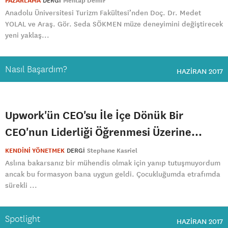
PAZARLAMA
DERGI
Mehtap Demir
Anadolu Üniversitesi Turizm Fakültesi’nden Doç. Dr. Medet
YOLAL ve Araş. Gör. Seda SÖKMEN müze deneyimini değiştirecek
yeni yaklaş...
Nasıl Başardım?
HAZIRAN 2017
Upwork'ün CEO'su İle İçe Dönük Bir
CEO'nun Liderliği Öğrenmesi Üzerine...
KENDİNİ YÖNETMEK
DERGI
Stephane Kasriel
Aslına bakarsanız bir mühendis olmak için yanıp tutuşmuyordum
ancak bu formasyon bana uygun geldi. Çocukluğumda etrafımda
sürekli ...
Spotlight
HAZIRAN 2017