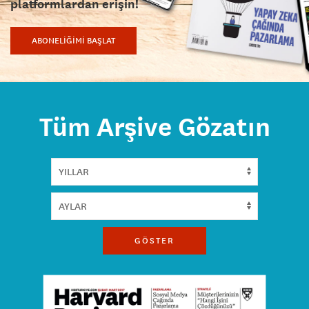
platformlardan erişin!
ABONELİĞİMİ BAŞLAT
Tüm Arşive Gözatın
GÖSTER