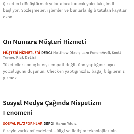
Şirketleri dönüştürmek yıllar alacak ancak yolculuk şimdi
başlıyor. Sözleşmeler, işlemler ve bunlarla ilgili tutulan kayıtlar
ekon...
On Numara Müşteri Hizmeti
MÜŞTERİ HİZMETLERİ
DERGI
Matthew Dixon
Lara PonomAreff
Scott
Turner
Rick DeLisi
Tüketiciler sonuç ister, sempati değil. Son yaptığınız uçak
yolculuğunu düşünün. Check-in yaptığınızda, bagaj bilgilerinizi
girmek...
Sosyal Medya Çağında Nispetizm
Fenomeni
SOSYAL PLATFORMLAR
DERGI
Harun Yıldız
Bireyin varlık mücadelesi...Bilgi ve iletişim teknolojilerinin