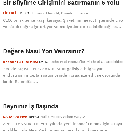
Bir Büyüme Girişimini Batırmanın 6 Yolu
LİDERLİK
DERGI
J. Bruce Harreld
Donald L. Laurie
CEO, bir ikilemle karşı karşıya: Şirketinin mevcut işlerinde ciro
ve kârlılık ağır ağır artıyor ve maliyetler de kısılabileceği ka...
Değere Nasıl Yön Verirsiniz?
REKABET STRATEJİSİ
DERGI
John Paul MacDuffie
Michael G. Jacobides
1981’de KİŞİSEL BİLGİSAYARLARIN gelişiyle bilgisayar
endüstrisinin toptan satışı yeniden organize edilmek zorunda
kaldı. Bu endüst...
Beyniniz İş Başında
KARAR ALMAK
DERGI
Malia Mason
Adam Waytz
APPLE FANATİKLERİ 2011 yılında yeni iPhone’u almak için sıraya
girdiklerinde New York Times serbest kürsü köşesinde