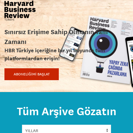
Sınırsız Erişime Sahip Olmanın Tam
Zamanı
HBR Türkiye içeriğine bir yıl boyunca tüm
platformlardan erişin!
ABONELİĞİMİ BAŞLAT
Tüm Arşive Gözatın