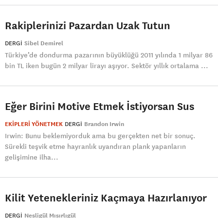
Rakiplerinizi Pazardan Uzak Tutun
DERGI
Sibel Demirel
Türkiye’de dondurma pazarının büyüklüğü 2011 yılında 1 milyar 86
bin TL iken bugün 2 milyar lirayı aşıyor. Sektör yıllık ortalama ...
Eğer Birini Motive Etmek İstiyorsan Sus
EKİPLERİ YÖNETMEK
DERGI
Brandon Irwin
Irwin: Bunu beklemiyorduk ama bu gerçekten net bir sonuç.
Sürekli teşvik etme hayranlık uyandıran plank yapanların
gelişimine ilha...
Kilit Yetenekleriniz Kaçmaya Hazırlanıyor
DERGI
Nesligül Mısırlıgül