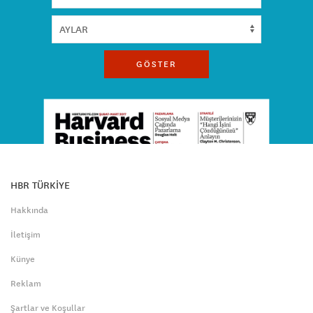
GÖSTER
HBR TÜRKİYE
Hakkında
İletişim
Künye
Reklam
Şartlar ve Koşullar