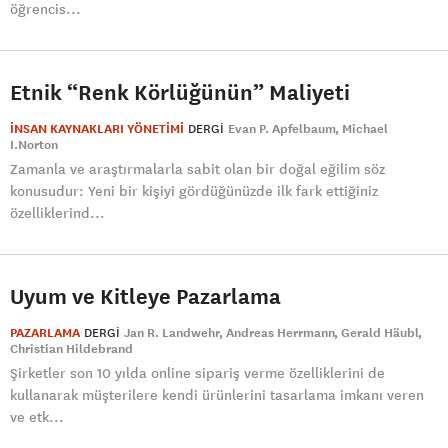
öğrencis...
Etnik “Renk Körlüğünün” Maliyeti
İNSAN KAYNAKLARI YÖNETİMİ
DERGI
Evan P. Apfelbaum
Michael
I.Norton
Zamanla ve araştırmalarla sabit olan bir doğal eğilim söz
konusudur: Yeni bir kişiyi gördüğünüzde ilk fark ettiğiniz
özelliklerind...
Uyum ve Kitleye Pazarlama
PAZARLAMA
DERGI
Jan R. Landwehr
Andreas Herrmann
Gerald Häubl
Christian Hildebrand
Şirketler son 10 yılda online sipariş verme özelliklerini de
kullanarak müşterilere kendi ürünlerini tasarlama imkanı veren
ve etk...