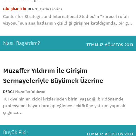
GİRİŞİMCİLİK
DERGI
Carly Fiorina
Center for Strategic and International Studies’in “küresel refah
vizyonu”nun ana hatlarının çizildiği girişime katıldığımda, bir g...
Nasıl Başardım?
TEMMUZ-AĞUSTOS 2013
Muzaffer Yıldırım İle Girişim
Sermayeleriyle Büyümek Üzerine
DERGI
Muzaffer Yıldırım
Türkiye’nin en ciddi krizlerinden birini yaşadığı bir dönemde
profesyonel hayatı bırakıp eğlence sektörüne yatırım yapmak
çılgınca...
Büyük Fikir
TEMMUZ-AĞUSTOS 2013