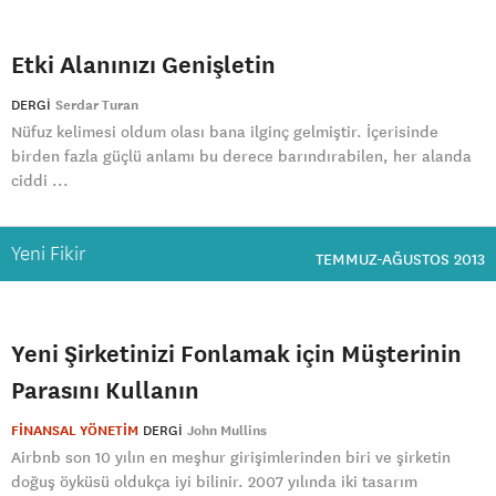
Etki Alanınızı Genişletin
DERGI
Serdar Turan
Nüfuz kelimesi oldum olası bana ilginç gelmiştir. İçerisinde
birden fazla güçlü anlamı bu derece barındırabilen, her alanda
ciddi ...
Yeni Fikir
TEMMUZ-AĞUSTOS 2013
Yeni Şirketinizi Fonlamak için Müşterinin
Parasını Kullanın
FİNANSAL YÖNETİM
DERGI
John Mullins
Airbnb son 10 yılın en meşhur girişimlerinden biri ve şirketin
doğuş öyküsü oldukça iyi bilinir. 2007 yılında iki tasarım