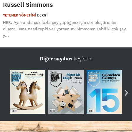
Russell Simmons
YETENEK YÖNETİMİ
DERGI
HBR: Aynı anda çok fazla şey yaptığınız için sizi eleştirenler
oluyor. Buna nasıl tepki veriyorsunuz? Simmons: Tabii ki çok şey
y...
Diğer sayıları
keşfedin
›