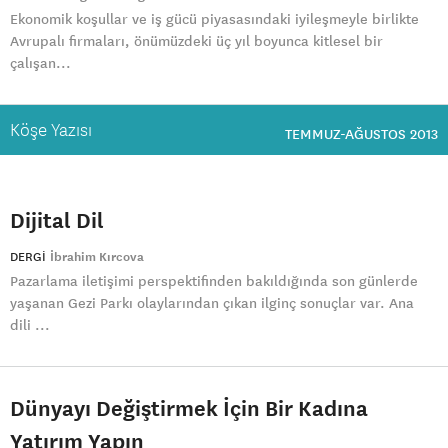
Ekonomik koşullar ve iş gücü piyasasındaki iyileşmeyle birlikte
Avrupalı firmaları, önümüzdeki üç yıl boyunca kitlesel bir
çalışan...
Köşe Yazısı
TEMMUZ-AĞUSTOS 2013
Dijital Dil
DERGI
İbrahim Kırcova
Pazarlama iletişimi perspektifinden bakıldığında son günlerde
yaşanan Gezi Parkı olaylarından çıkan ilginç sonuçlar var. Ana
dili ...
Dünyayı Değiştirmek İçin Bir Kadına
Yatırım Yapın