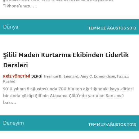
“iPhone’unuzu ...
Dünya
TEMMUZ-AĞUSTOS 2013
Şilili Maden Kurtarma Ekibinden Liderlik
Dersleri
KRİZ YÖNETİMİ
DERGI
Herman B. Leonard
Amy C. Edmondson
Faaiza
Rashid
2010 yılının 5 ağustos’unda 700 bin ton ağırlığındaki kaya kütlesi
bir anda çöküp Şili’nin Atacama Çölü’nde yer alan San José
bakı...
Deneyim
TEMMUZ-AĞUSTOS 2013