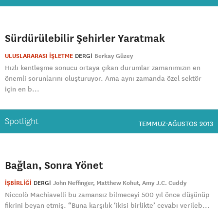
Sürdürülebilir Şehirler Yaratmak
ULUSLARARASI İŞLETME
DERGI
Berkay Güzey
Hızlı kentleşme sonucu ortaya çıkan durumlar zamanımızın en
önemli sorunlarını oluşturuyor. Ama aynı zamanda özel sektör
için en b...
Spotlight
TEMMUZ-AĞUSTOS 2013
Bağlan, Sonra Yönet
İŞBİRLİĞİ
DERGI
John Neffinger
Matthew Kohut
Amy J.C. Cuddy
Niccolò Machiavelli bu zamansız bilmeceyi 500 yıl önce düşünüp
fikrini beyan etmiş. “Buna karşılık ‘ikisi birlikte’ cevabı verileb...