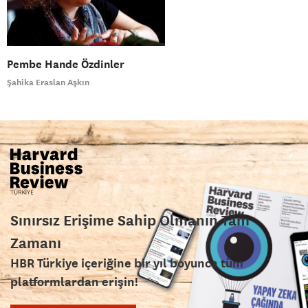
Pembe Hande Özdinler
Şahika Eraslan Aşkın
Sınırsız Erişime Sahip Olmanın Tam
Zamanı
HBR Türkiye içeriğine bir yıl boyunca tüm
platformlardan erişin!