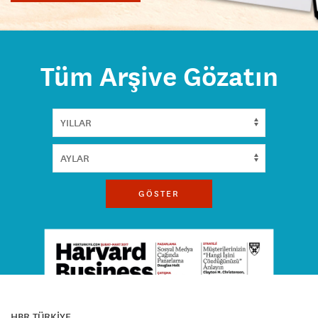
Tüm Arşive Gözatın
GÖSTER
HBR TÜRKİYE