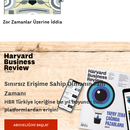
Zor Zamanlar Üzerine İddia
Sınırsız Erişime Sahip Olmanın Tam
Zamanı
HBR Türkiye içeriğine bir yıl boyunca tüm
platformlardan erişin!
ABONELİĞİMİ BAŞLAT