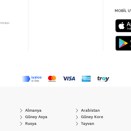
MOBİL 
unması
Almanya
Arabistan
Güney Asya
Güney Kore
Rusya
Tayvan