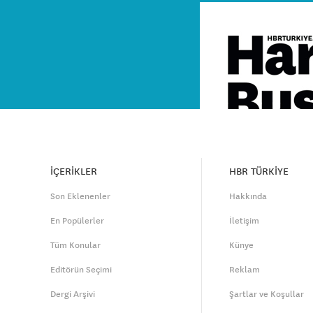
İÇERİKLER
HBR TÜRKİYE
Son Eklenenler
Hakkında
En Popülerler
İletişim
Tüm Konular
Künye
Editörün Seçimi
Reklam
Dergi Arşivi
Şartlar ve Koşullar