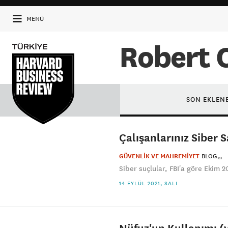
MENÜ
Robert C
SON EKLEN
Çalışanlarınız Siber 
GÜVENLİK VE MAHREMİYET
BLOG
Siber suçlular, FBI'a göre Ekim 2
14 EYLÜL 2021, SALI
Nüfuz'un Kullanımı (v