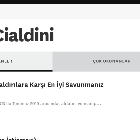
ialdini
ENLER
ÇOK OKUNANLAR
Saldırılara Karşı En İyi Savunmanız
013 ile Temmuz 2019 arasında, aldatıcı ve manip...
e İstismarı)