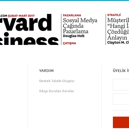
YARDIM
ÜYELİK 
Destek Talebi Oluştur
Sıkça Sorulan Sorular