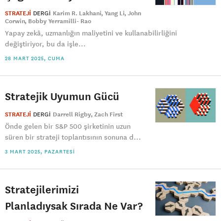
STRATEJİ
DERGI
Karim R. Lakhani
Yang Li
John
Corwin
Bobby Yerramilli- Rao
Yapay zekâ, uzmanlığın maliyetini ve kullanabilirliğini
değiştiriyor, bu da işle...
28 MART 2025, CUMA
Stratejik Uyumun Gücü
STRATEJİ
DERGI
Darrell Rigby
Zach First
Önde gelen bir S&P 500 şirketinin uzun
süren bir strateji toplantısının sonuna d...
3 MART 2025, PAZARTESI
Stratejilerimizi
Planladıysak Sırada Ne Var?