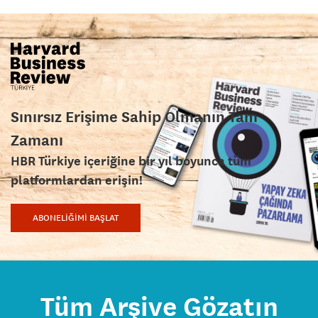
Sınırsız Erişime Sahip Olmanın Tam
Zamanı
HBR Türkiye içeriğine bir yıl boyunca tüm
platformlardan erişin!
ABONELİĞİMİ BAŞLAT
Tüm Arşive Gözatın