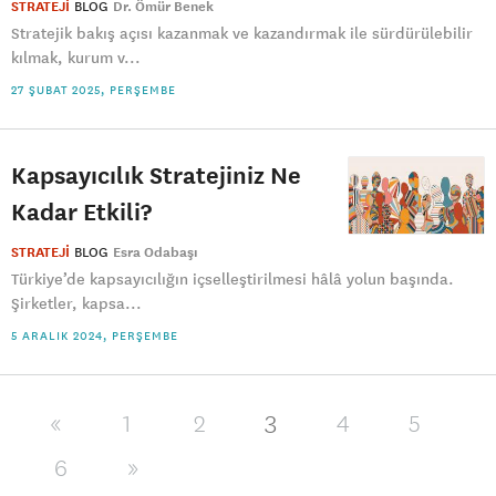
STRATEJİ
BLOG
Dr. Ömür Benek
Stratejik bakış açısı kazanmak ve kazandırmak ile sürdürülebilir
kılmak, kurum v...
27 ŞUBAT 2025, PERŞEMBE
Kapsayıcılık Stratejiniz Ne
Kadar Etkili?
STRATEJİ
BLOG
Esra Odabaşı
Türkiye’de kapsayıcılığın içselleştirilmesi hâlâ yolun başında.
Şirketler, kapsa...
5 ARALIK 2024, PERŞEMBE
3
«
1
2
4
5
6
»