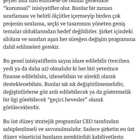
şeyler asla ilan edilmese de bunlar genellikle
“kurumsal” inisiyatifler olur. Bunlar bir zaman
sınırlaması ve belirli ölçütler içermeyip birden çok
projenin sıralama, seçki ve tasarımını yöneten geniş
temalar olduklarından hedef değildirler. Şirket içindeki
silolara ve sınırları aşan her süreğen değişim programına
dahil edilmeleri gerekir.
Bu genel inisiyatiflerin sayısı idare edilebilir (tercihen
yedi ya da daha az) olmalıdır ki her biri yeterince
finanse edilebilsin, izlenebilsin ve sürekli olarak
desteklenebilsin. Bunlar sık sık değiştirilmemelidir;
değiştirilirlerse göz ardı edilebilecek ya da göstermelik
bir ilgi görebilecek “geçici hevesler” olarak
görüleceklerdir.
Bu üst düzey stratejik programlar CEO tarafından
sahiplenilmeli ve savunulmalıdır. Sadece şirketin en üst
düzey yöneticisi bunların gerektirdiği kabiliyetlerin