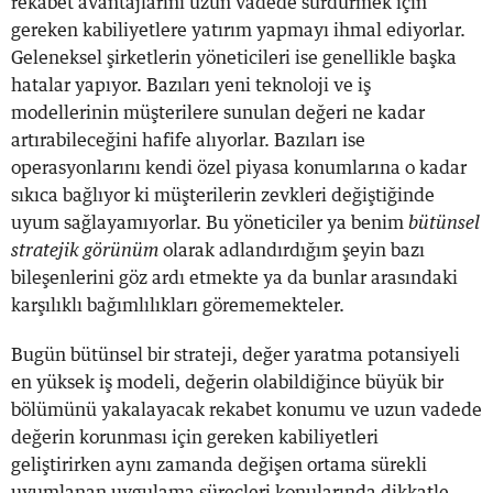
rekabet avantajlarını uzun vadede sürdürmek için
gereken kabiliyetlere yatırım yapmayı ihmal ediyorlar.
Geleneksel şirketlerin yöneticileri ise genellikle başka
hatalar yapıyor. Bazıları yeni teknoloji ve iş
modellerinin müşterilere sunulan değeri ne kadar
artırabileceğini hafife alıyorlar. Bazıları ise
operasyonlarını kendi özel piyasa konumlarına o kadar
sıkıca bağlıyor ki müşterilerin zevkleri değiştiğinde
uyum sağlayamıyorlar. Bu yöneticiler ya benim
bütünsel
stratejik görünüm
olarak adlandırdığım şeyin bazı
bileşenlerini göz ardı etmekte ya da bunlar arasındaki
karşılıklı bağımlılıkları görememekteler.
Bugün bütünsel bir strateji, değer yaratma potansiyeli
en yüksek iş modeli, değerin olabildiğince büyük bir
bölümünü yakalayacak rekabet konumu ve uzun vadede
değerin korunması için gereken kabiliyetleri
geliştirirken aynı zamanda değişen ortama sürekli
uyumlanan uygulama süreçleri konularında dikkatle