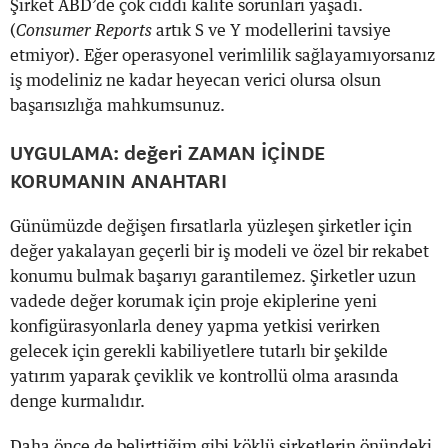
Şirket ABD’de çok ciddi kalite sorunları yaşadı.
(
Consumer Reports
artık S ve Y modellerini tavsiye
etmiyor). Eğer operasyonel verimlilik sağlayamıyorsanız
iş modeliniz ne kadar heyecan verici olursa olsun
başarısızlığa mahkumsunuz.
UYGULAMA: değeri ZAMAN İÇİNDE
KORUMANIN ANAHTARI
Günümüzde değişen fırsatlarla yüzleşen şirketler için
değer yakalayan geçerli bir iş modeli ve özel bir rekabet
konumu bulmak başarıyı garantilemez. Şirketler uzun
vadede değer korumak için proje ekiplerine yeni
konfigürasyonlarla deney yapma yetkisi verirken
gelecek için gerekli kabiliyetlere tutarlı bir şekilde
yatırım yaparak çeviklik ve kontrollü olma arasında
denge kurmalıdır.
Daha önce de belirttiğim gibi köklü şirketlerin önündeki