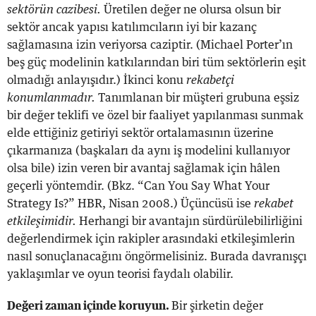
sektörün cazibesi.
Üretilen değer ne olursa olsun bir
sektör ancak yapısı katılımcıların iyi bir kazanç
sağlamasına izin veriyorsa caziptir. (Michael Porter’ın
beş güç modelinin katkılarından biri tüm sektörlerin eşit
olmadığı anlayışıdır.) İkinci konu
rekabetçi
konumlanmadır.
Tanımlanan bir müşteri grubuna eşsiz
bir değer teklifi ve özel bir faaliyet yapılanması sunmak
elde ettiğiniz getiriyi sektör ortalamasının üzerine
çıkarmanıza (başkaları da aynı iş modelini kullanıyor
olsa bile) izin veren bir avantaj sağlamak için hâlen
geçerli yöntemdir. (Bkz. “Can You Say What Your
Strategy Is?” HBR, Nisan 2008.) Üçüncüsü ise
rekabet
etkileşimidir.
Herhangi bir avantajın sürdürülebilirliğini
değerlendirmek için rakipler arasındaki etkileşimlerin
nasıl sonuçlanacağını öngörmelisiniz. Burada davranışçı
yaklaşımlar ve oyun teorisi faydalı olabilir.
Değeri zaman içinde koruyun.
Bir şirketin değer