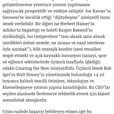
geliştirilmesine yeterince yatırım yapılmasını
sağlayacak perspektife ve yetkiye sahiptir. Joe Kaeser’in
Siemens’te öncülük ettiği “dijitalleşme” inisiyatifi buna
örnek verilebilir. Bir diğeri ise Herbert Hainer’in
Adidas’ta başlattığı ve halefi Kasper Rørsted’in
sürdürdüğü, hız (müşterilere “tam olarak satın almak
istedikleri ürünü nerede, ne zaman ve nasıl isterlerse
öyle sunmak”), kilit stratejik kentler (yeni trendleri
tespit etmek) ve açık kaynaklı inovasyon (sanayi, spor
ve eğlence sektörlerinde üçüncü taraflarla işbirliği)
odaklı Creating the New inisiyatifidir. Üçüncü örnek Bob
Iger’ın Walt Disney’in yönetiminde bulunduğu 14 yıl
boyunca kaliteli tescilli ürünlere, teknolojiye ve
küreselleşmeye yatırım yapma kararlılığıdır. Bu CEO’lar
seçilen alanlarda ilerlemeye rehberlik etmek için kişisel
sorumluluk almışlardır.
Uzun vadede başarıyı belirleyen etmen işte bu