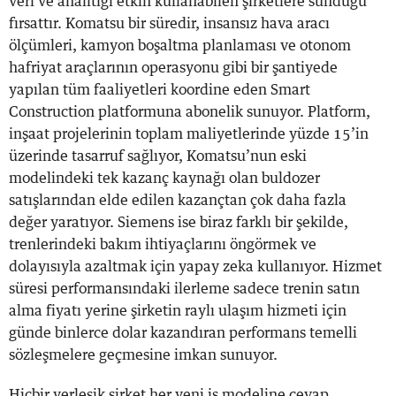
veri ve analitiği etkin kullanabilen şirketlere sunduğu
fırsattır. Komatsu bir süredir, insansız hava aracı
ölçümleri, kamyon boşaltma planlaması ve otonom
hafriyat araçlarının operasyonu gibi bir şantiyede
yapılan tüm faaliyetleri koordine eden Smart
Construction platformuna abonelik sunuyor. Platform,
inşaat projelerinin toplam maliyetlerinde yüzde 15’in
üzerinde tasarruf sağlıyor, Komatsu’nun eski
modelindeki tek kazanç kaynağı olan buldozer
satışlarından elde edilen kazançtan çok daha fazla
değer yaratıyor. Siemens ise biraz farklı bir şekilde,
trenlerindeki bakım ihtiyaçlarını öngörmek ve
dolayısıyla azaltmak için yapay zeka kullanıyor. Hizmet
süresi performansındaki ilerleme sadece trenin satın
alma fiyatı yerine şirketin raylı ulaşım hizmeti için
günde binlerce dolar kazandıran performans temelli
sözleşmelere geçmesine imkan sunuyor.
Hiçbir yerleşik şirket her yeni iş modeline cevap