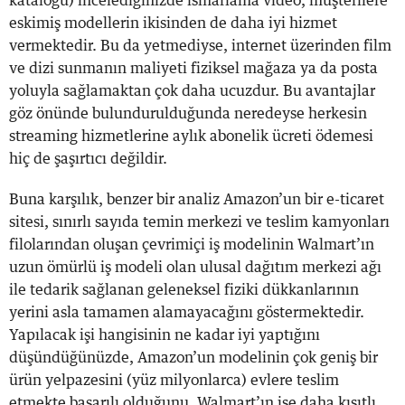
kataloğu) incelediğinizde ısmarlama video, müşterilere
eskimiş modellerin ikisinden de daha iyi hizmet
vermektedir. Bu da yetmediyse, internet üzerinden film
ve dizi sunmanın maliyeti fiziksel mağaza ya da posta
yoluyla sağlamaktan çok daha ucuzdur. Bu avantajlar
göz önünde bulundurulduğunda neredeyse herkesin
streaming hizmetlerine aylık abonelik ücreti ödemesi
hiç de şaşırtıcı değildir.
Buna karşılık, benzer bir analiz Amazon’un bir e-ticaret
sitesi, sınırlı sayıda temin merkezi ve teslim kamyonları
filolarından oluşan çevrimiçi iş modelinin Walmart’ın
uzun ömürlü iş modeli olan ulusal dağıtım merkezi ağı
ile tedarik sağlanan geleneksel fiziki dükkanlarının
yerini asla tamamen alamayacağını göstermektedir.
Yapılacak işi hangisinin ne kadar iyi yaptığını
düşündüğünüzde, Amazon’un modelinin çok geniş bir
ürün yelpazesini (yüz milyonlarca) evlere teslim
etmekte başarılı olduğunu, Walmart’ın ise daha kısıtlı