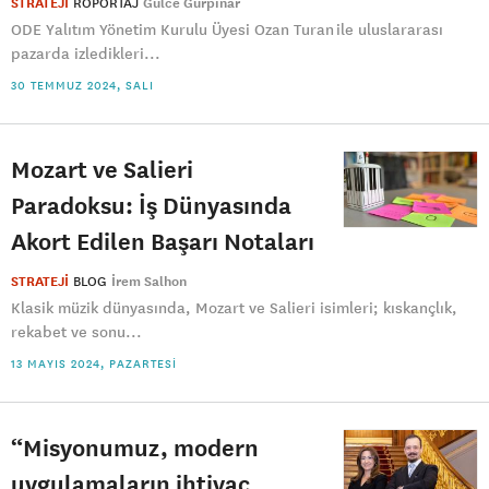
STRATEJİ
ROPORTAJ
Gülce Gürpınar
ODE Yalıtım Yönetim Kurulu Üyesi Ozan Turan ile uluslararası
pazarda izledikleri...
30 TEMMUZ 2024, SALI
Mozart ve Salieri
Paradoksu: İş Dünyasında
Akort Edilen Başarı Notaları
STRATEJİ
BLOG
İrem Salhon
Klasik müzik dünyasında, Mozart ve Salieri isimleri; kıskançlık,
rekabet ve sonu...
13 MAYIS 2024, PAZARTESI
“Misyonumuz, modern
uygulamaların ihtiyaç