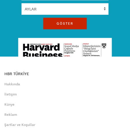
GÖSTER
HBR TÜRKİYE
Hakkında
İletişim
Künye
Reklam
Şartlar ve Koşullar