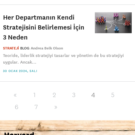
Her Departmanın Kendi
Stratejisini Belirlemesi İçin
3 Neden
STRATEJİ
BLOG
Andrea Belk Olson
Teoride, liderlik stratejiyi tasarlar ve yönetim de bu stratejiyi
uygular. Ancak...
30 OCAK 2024, SALI
4
«
1
2
3
5
6
7
»