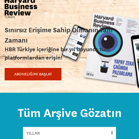
Sınırsız Erişime Sahip Olmanın Tam
Zamanı
HBR Türkiye içeriğine bir yıl boyunca tüm
platformlardan erişin!
ABONELİĞİMİ BAŞLAT
Tüm Arşive Gözatın