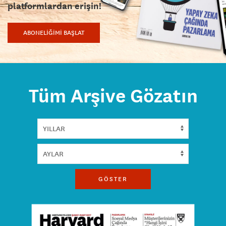
platformlardan erişin!
ABONELİĞİMİ BAŞLAT
Tüm Arşive Gözatın
GÖSTER