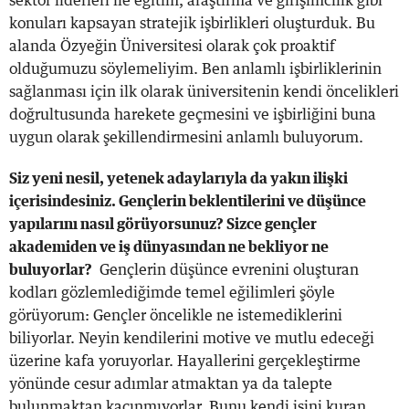
sektör liderleri ile eğitim, araştırma ve girişimcilik gibi
konuları kapsayan stratejik işbirlikleri oluşturduk. Bu
alanda Özyeğin Üniversitesi olarak çok proaktif
olduğumuzu söylemeliyim. Ben anlamlı işbirliklerinin
sağlanması için ilk olarak üniversitenin kendi öncelikleri
doğrultusunda harekete geçmesini ve işbirliğini buna
uygun olarak şekillendirmesini anlamlı buluyorum.
Siz yeni nesil, yetenek adaylarıyla da yakın ilişki
içerisindesiniz. Gençlerin beklentilerini ve düşünce
yapılarını nasıl görüyorsunuz? Sizce gençler
akademiden ve iş dünyasından ne bekliyor ne
buluyorlar?
Gençlerin düşünce evrenini oluşturan
kodları gözlemlediğimde temel eğilimleri şöyle
görüyorum: Gençler öncelikle ne istemediklerini
biliyorlar. Neyin kendilerini motive ve mutlu edeceği
üzerine kafa yoruyorlar. Hayallerini gerçekleştirme
yönünde cesur adımlar atmaktan ya da talepte
bulunmaktan kaçınmıyorlar. Bunu kendi işini kuran