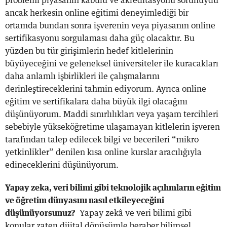
problemi piyasanın kabulü ve akreditasyonu sorunuydu
ancak herkesin online eğitimi deneyimlediği bir
ortamda bundan sonra işverenin veya piyasanın online
sertifikasyonu sorgulaması daha güç olacaktır. Bu
yüzden bu tür girişimlerin hedef kitlelerinin
büyüyeceğini ve geleneksel üniversiteler ile kuracakları
daha anlamlı işbirlikleri ile çalışmalarını
derinleştireceklerini tahmin ediyorum. Ayrıca online
eğitim ve sertifikalara daha büyük ilgi olacağını
düşünüyorum. Maddi sınırlılıkları veya yaşam tercihleri
sebebiyle yükseköğretime ulaşamayan kitlelerin işveren
tarafından talep edilecek bilgi ve becerileri “mikro
yetkinlikler” denilen kısa online kurslar aracılığıyla
edineceklerini düşünüyorum.
Yapay zeka, veri bilimi gibi teknolojik açılımların eğitim
ve öğretim dünyasını nasıl etkileyeceğini
düşünüyorsunuz?
Yapay zekâ ve veri bilimi gibi
konular zaten dijital dönüşümle beraber bilimsel