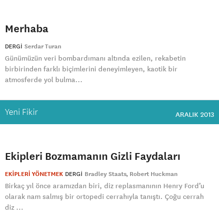
Merhaba
DERGI
Serdar Turan
Günümüzün veri bombardımanı altında ezilen, rekabetin
birbirinden farklı biçimlerini deneyimleyen, kaotik bir
atmosferde yol bulma...
Yeni Fikir
ARALIK 2013
Ekipleri Bozmamanın Gizli Faydaları
EKİPLERİ YÖNETMEK
DERGI
Bradley Staats
Robert Huckman
Birkaç yıl önce aramızdan biri, diz replasmanının Henry Ford’u
olarak nam salmış bir ortopedi cerrahıyla tanıştı. Çoğu cerrah
diz ...