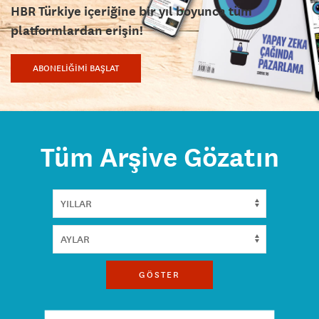
HBR Türkiye içeriğine bir yıl boyunca tüm
platformlardan erişin!
ABONELİĞİMİ BAŞLAT
Tüm Arşive Gözatın
GÖSTER