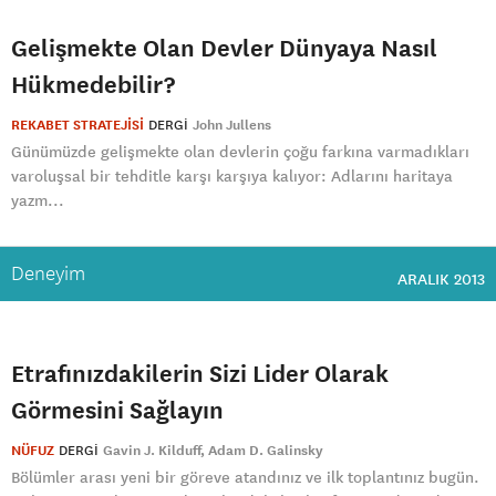
Gelişmekte Olan Devler Dünyaya Nasıl
Hükmedebilir?
REKABET STRATEJİSİ
DERGI
John Jullens
Günümüzde gelişmekte olan devlerin çoğu farkına varmadıkları
varoluşsal bir tehditle karşı karşıya kalıyor: Adlarını haritaya
yazm...
Deneyim
ARALIK 2013
Etrafınızdakilerin Sizi Lider Olarak
Görmesini Sağlayın
NÜFUZ
DERGI
Gavin J. Kilduff
Adam D. Galinsky
Bölümler arası yeni bir göreve atandınız ve ilk toplantınız bugün.