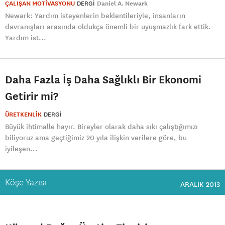
ÇALIŞAN MOTİVASYONU
DERGI
Daniel A. Newark
Newark: Yardım isteyenlerin beklentileriyle, insanların
davranışları arasında oldukça önemli bir uyuşmazlık fark ettik.
Yardım ist...
Daha Fazla İş Daha Sağlıklı Bir Ekonomi
Getirir mi?
ÜRETKENLİK
DERGI
Büyük ihtimalle hayır. Bireyler olarak daha sıkı çalıştığımızı
biliyoruz ama geçtiğimiz 20 yıla ilişkin verilere göre, bu
iyileşen...
Köşe Yazısı
ARALIK 2013