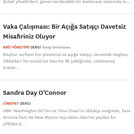
Şirket yöneticileri, genel merkezdeki bir konferans odasında to...
Vaka Çalışması: Bir Açığa Satışçı Davetsiz
Misafiriniz Oluyor
KRİZ YÖNETİMİ
DERGI
Suraj Srinivasan
Meşhur serbest fon yöneticisi ve açığa satışçı Jeremiah Hughes,
dikkatlari Terranola’nın üzerine ilk çektiğinde, satılmamış
ürünle...
Sandra Day O’Connor
CİNSİYET
DERGI
HBR: Washington DC’nin ve Yüce Divan’ın oldukça uzağında, hem
Arizona hem de New Mexico toprakları üzerine yayılan bir
çiftlikte b...