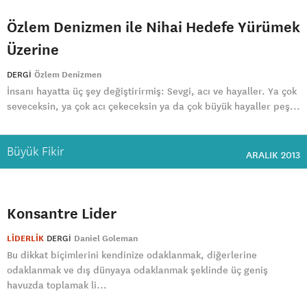
Özlem Denizmen ile Nihai Hedefe Yürümek
Üzerine
DERGI
Özlem Denizmen
İnsanı hayatta üç şey değiştirirmiş: Sevgi, acı ve hayaller. Ya çok
seveceksin, ya çok acı çekeceksin ya da çok büyük hayaller peş...
Büyük Fikir
ARALIK 2013
Konsantre Lider
LİDERLİK
DERGI
Daniel Goleman
Bu dikkat biçimlerini kendinize odaklanmak, diğerlerine
odaklanmak ve dış dünyaya odaklanmak şeklinde üç geniş
havuzda toplamak li...