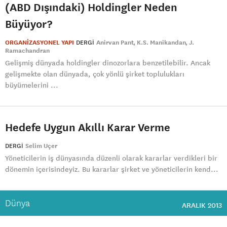
(ABD Dışındaki) Holdingler Neden
Büyüyor?
ORGANİZASYONEL YAPI
DERGI
Anirvan Pant
K.S. Manikandan
J.
Ramachandran
Gelişmiş dünyada holdingler dinozorlara benzetilebilir. Ancak
gelişmekte olan dünyada, çok yönlü şirket toplulukları
büyümelerini ...
Hedefe Uygun Akıllı Karar Verme
DERGI
Selim Uçer
Yöneticilerin iş dünyasında düzenli olarak kararlar verdikleri bir
dönemin içerisindeyiz. Bu kararlar şirket ve yöneticilerin kend...
Dünya
ARALIK 2013