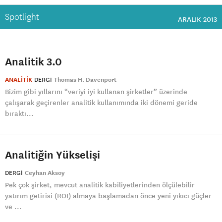
Spotlight
ARALIK 2013
Analitik 3.0
ANALİTİK
DERGI
Thomas H. Davenport
Bizim gibi yıllarını “veriyi iyi kullanan şirketler” üzerinde
çalışarak geçirenler analitik kullanımında iki dönemi geride
bıraktı...
Analitiğin Yükselişi
DERGI
Ceyhan Aksoy
Pek çok şirket, mevcut analitik kabiliyetlerinden ölçülebilir
yatırım getirisi (ROI) almaya başlamadan önce yeni yıkıcı güçler
ve ...