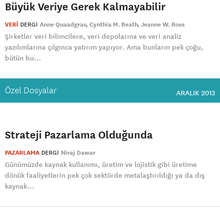
Büyük Veriye Gerek Kalmayabilir
VERİ
DERGI
Anne Quaadgras
Cynthia M. Beath
Jeanne W. Ross
Şirketler veri bilimcilere, veri depolarına ve veri analiz
yazılımlarına çılgınca yatırım yapıyor. Ama bunların pek çoğu,
bütün bu...
Özel Dosyalar
ARALIK 2013
Strateji Pazarlama Olduğunda
PAZARLAMA
DERGI
Niraj Dawar
Günümüzde kaynak kullanımı, üretim ve lojistik gibi üretime
dönük faaliyetlerin pek çok sektörde metalaştırıldığı ya da dış
kaynak...