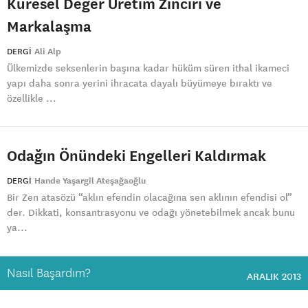
Küresel Değer Üretim Zinciri ve
Markalaşma
DERGI
Ali Alp
Ülkemizde seksenlerin başına kadar hüküm süren ithal ikameci
yapı daha sonra yerini ihracata dayalı büyümeye bıraktı ve
özellikle ...
Odağın Önündeki Engelleri Kaldırmak
DERGI
Hande Yaşargil Ateşağaoğlu
Bir Zen atasözü “aklın efendin olacağına sen aklının efendisi ol”
der. Dikkati, konsantrasyonu ve odağı yönetebilmek ancak bunu
ya...
Nasıl Başardım?
ARALIK 2013