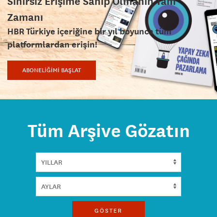
Sınırsız Erişime Sahip Olmanın Tam
Zamanı
HBR Türkiye içeriğine bir yıl boyunca tüm
platformlardan erişin!
ABONELİĞİMİ BAŞLAT
Tüm Arşive Gözatın
GÖSTER