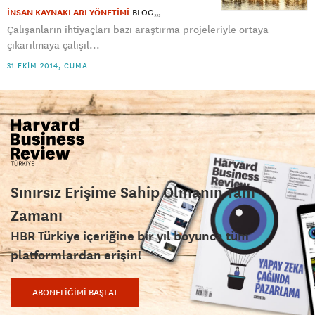
İNSAN KAYNAKLARI YÖNETİMİ
BLOG
Çalışanların ihtiyaçları bazı araştırma projeleriyle ortaya
çıkarılmaya çalışıl...
31 EKIM 2014, CUMA
Sınırsız Erişime Sahip Olmanın Tam
Zamanı
HBR Türkiye içeriğine bir yıl boyunca tüm
platformlardan erişin!
ABONELİĞİMİ BAŞLAT