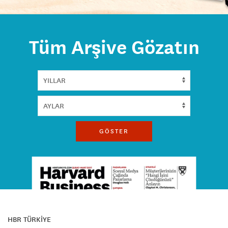
Tüm Arşive Gözatın
GÖSTER
HBR TÜRKİYE