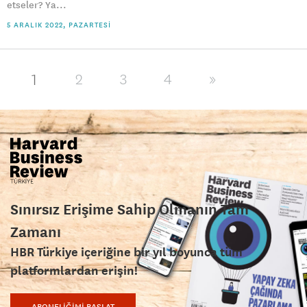
etseler? Ya...
5 ARALIK 2022, PAZARTESI
1
2
3
4
»
Sınırsız Erişime Sahip Olmanın Tam
Zamanı
HBR Türkiye içeriğine bir yıl boyunca tüm
platformlardan erişin!