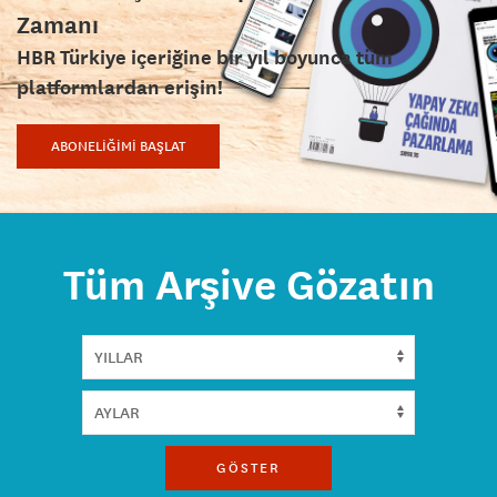
Zamanı
HBR Türkiye içeriğine bir yıl boyunca tüm
platformlardan erişin!
ABONELİĞİMİ BAŞLAT
Tüm Arşive Gözatın
GÖSTER