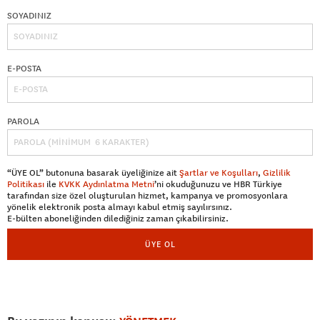
SOYADINIZ
E-POSTA
PAROLA
“ÜYE OL” butonuna basarak üyeliğinize ait
Şartlar ve Koşulları
,
Gizlilik
Politikası
ile
KVKK Aydınlatma Metni
’ni okuduğunuzu ve HBR Türkiye
tarafından size özel oluşturulan hizmet, kampanya ve promosyonlara
yönelik elektronik posta almayı kabul etmiş sayılırsınız.
E-bülten aboneliğinden dilediğiniz zaman çıkabilirsiniz.
ÜYE OL