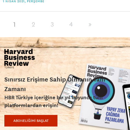
1 NISAN 2021, PERŞEMBE
1
2
3
4
»
Sınırsız Erişime Sahip Olmanın Tam
Zamanı
HBR Türkiye içeriğine bir yıl boyunca tüm
platformlardan erişin!
ABONELİĞİMİ BAŞLAT