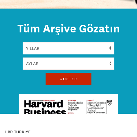
Tüm Arşive Gözatın
GÖSTER
HBR TÜRKİYE