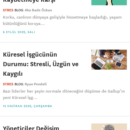
STRES
BLOG
Ahu Bade Özkan
Korku, canlının dünyaya gelişiyle hissetmeye başladığı, yaşam
bütünlüğünü koruya...
6 EYLÜL 2022, SALI
Küresel İşgücünün
Durumu: Stresli, Üzgün ve
Kaygılı
STRES
BLOG
Ryan Pendell
Bazı liderler her şeyin normale döneceğini düşünse de Gallup’ın
yeni Küresel İşg...
15 HAZIRAN 2022, ÇARŞAMBA
Yöneticiler Değişim