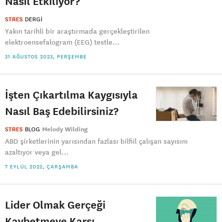
Nasıl Etkiliyor?
STRES
DERGI
​Yakın tarihli bir araştırmada gerçekleştirilen
elektroensefalogram (EEG) testle...
31 AĞUSTOS 2023, PERŞEMBE
İşten Çıkartılma Kaygısıyla
Nasıl Baş Edebilirsiniz?
STRES
BLOG
Melody Wilding
ABD şirketlerinin yarısından fazlası bilfiil çalışan sayısını
azaltıyor veya gel...
7 EYLÜL 2022, ÇARŞAMBA
Lider Olmak Gerçeği
Kaybetmeye Karşı