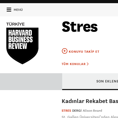
MENÜ
Stres
KONUYU TAKIP ET
TÜM KONULAR
SON EKLEN
Kadınlar Rekabet Bask
STRES
DERGI
Alison Beard
St. Gallen Üniversitesi’nden Ale