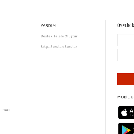
YARDIM
ÜYELİK 
Destek Talebi Oluştur
Sıkça Sorulan Sorular
MOBİL 
unması