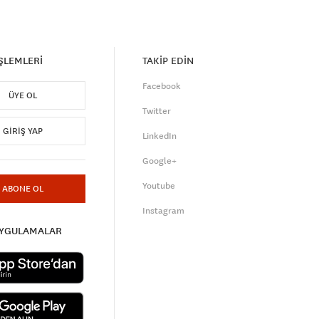
İŞLEMLERİ
TAKİP EDİN
Facebook
ÜYE OL
Twitter
GIRIŞ YAP
LinkedIn
Google+
Youtube
ABONE OL
Instagram
UYGULAMALAR