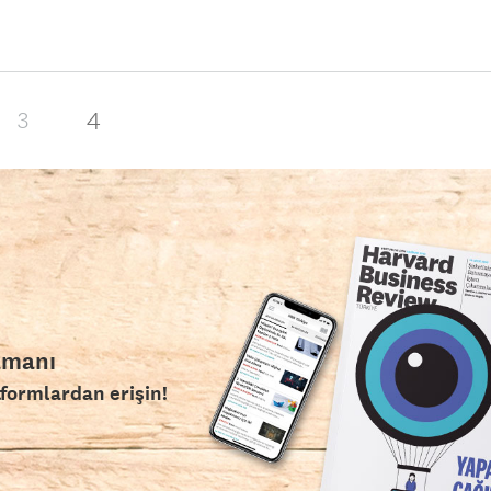
4
3
amanı
tformlardan erişin!