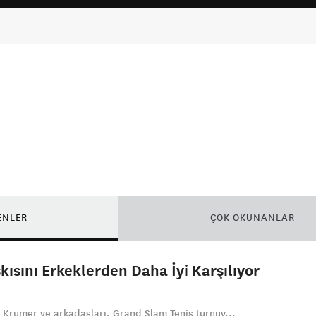
ENLER
ÇOK OKUNANLAR
ısını Erkeklerden Daha İyi Karşılıyor
x Krumer ve arkadaşları, Grand Slam Tenis turnuv...