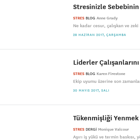
Stresinizle Sebebinin
STRES
BLOG
Anne Grady
Ne kadar cesur, çalışkan ve zeki o
28 HAZIRAN 2017, ÇARŞAMBA
Liderler Çalışanların
STRES
BLOG
Karen Firestone
Ekip uyumu üzerine son zamanlar
30 MAYIS 2017, SALI
Tükenmişliği Yenmek
STRES
DERGI
Monique Valcour
Aşırı iş yükü ve termin baskısı, 