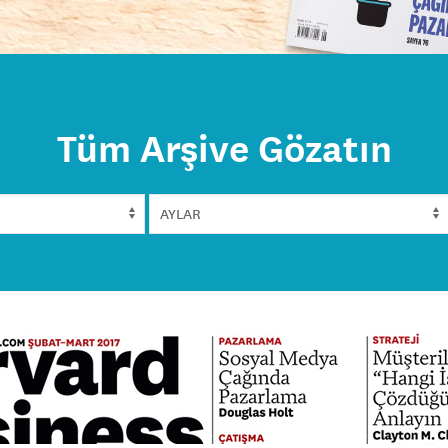
Tüm Arşive Gözatın